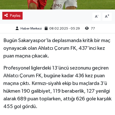
Kargı
Paylaş
-
+
A
A
Laçin
Haber Merkezi
08.02.2025 - 05:29
77
Mecitözü
Bugün Sakaryaspor’la deplasmanda kritik bir maç
oynayacak olan Ahlatcı Çorum FK, 437’inci kez
Oğuzlar
puan maçına çıkacak.
Ortaköy
Profesyonel liglerdeki 13’üncü sezonunu geçiren
Osmancık
Ahlatcı Çorum FK, bugüne kadar 436 kez puan
maçına çıktı. Kırmızı-siyahlı ekip bu maçlarda 3’ü
Sungurlu
hükmen 190 galibiyet, 119 beraberlik, 127 yenilgi
alarak 689 puan toplarken, attığı 626 gole karşılık
Uğurludağ
455 gol gördü.
Sağlık