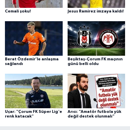
Cemali şoku!
Jesus Ramirez imzaya kaldı!
Berat Özdemir’le anlaşma
Beşiktaş-Çorum FK maçının
sağlandı
günü belli oldu
Uçar: "Çorum FK Süper Lig'e
Arıcı: “Amatör futbola yük
renk katacak"
değil destek olunmalı”