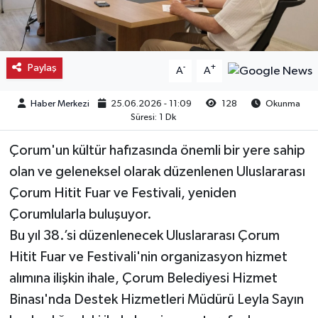
Kargı
Laçin
Paylaş
-
+
A
A
Mecitözü
Haber Merkezi
25.06.2026 - 11:09
128
Okunma
Süresi: 1 Dk
Oğuzlar
Çorum'un kültür hafızasında önemli bir yere sahip
Ortaköy
olan ve geleneksel olarak düzenlenen Uluslararası
Çorum Hitit Fuar ve Festivali, yeniden
Osmancık
Çorumlularla buluşuyor.
Bu yıl 38.’si düzenlenecek Uluslararası Çorum
Sungurlu
Hitit Fuar ve Festivali'nin organizasyon hizmet
alımına ilişkin ihale, Çorum Belediyesi Hizmet
Uğurludağ
Binası'nda Destek Hizmetleri Müdürü Leyla Sayın
Sağlık