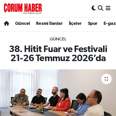
Güncel
Nöbetçi Eczaneler
Güncel
Resmi İlanlar
İlçeler
Spor
E-gaz
Spor
Hava Durumu
GÜNCEL
Resmi İlanlar
Çorum Namaz Vakitleri
38. Hitit Fuar ve Festivali
21-26 Temmuz 2026’da
Alaca
Trafik Durumu
Bayat
Süper Lig Puan Durumu ve Fikstür
Boğazkale
Tüm Manşetler
Dodurga
Son Dakika Haberleri
İskilip
Haber Arşivi