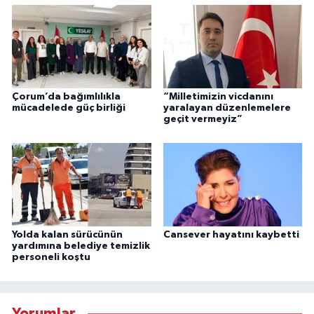
Çorum’da bağımlılıkla
“Milletimizin vicdanını
mücadelede güç birliği
yaralayan düzenlemelere
geçit vermeyiz”
Yolda kalan sürücünün
Cansever hayatını kaybetti
yardımına belediye temizlik
personeli koştu
Yorumlar