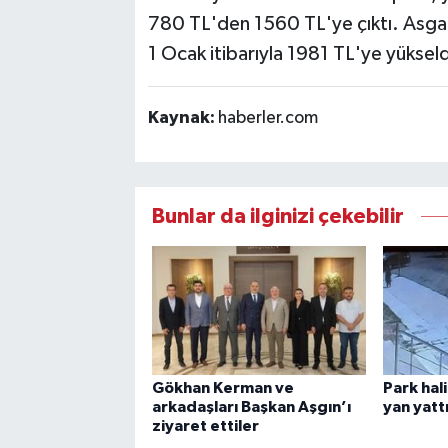
780 TL'den 1560 TL'ye çıktı. Asgari 
1 Ocak itibarıyla 1981 TL'ye yükseldiğ
Kaynak:
haberler.com
Bunlar da ilginizi çekebilir
Gökhan Kerman ve
Park hal
arkadaşları Başkan Aşgın’ı
yan yatt
ziyaret ettiler