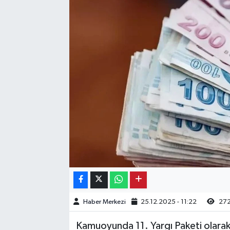
Kargı
Laçin
Mecitözü
Oğuzlar
Ortaköy
Osmancık
Sungurlu
Uğurludağ
Haber Merkezi
25.12.2025 - 11:22
272
Kamuoyunda 11. Yargı Paketi olarak 
Sağlık