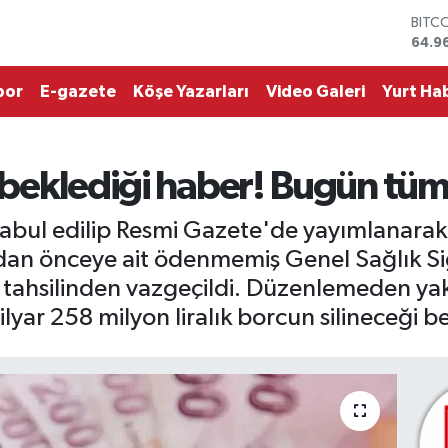
DOL
47,7
EUR
55,2
por
E-gazete
Köşe Yazarları
Video Galeri
Yurt Hab
STER
64,4
GRAM
6660
 beklediği haber! Bugün tüm 
BİST
13.7
BITC
kabul edilip Resmi Gazete'de yayımlanarak
64.9
n önceye ait ödenmemiş Genel Sağlık Sigo
tahsilinden vazgeçildi. Düzenlemeden yakl
ar 258 milyon liralık borcun silineceği beli