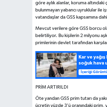
göre aylık alanlar, koruma altındaki
bulunmayan yabancı uyruklular ile iş
vatandaşlar da GSS kapsamına dahil
Mevcut verilere göre GSS borcu olan 
belirtiliyor. Bu kişilerin 2 milyonu 
primlerinin devlet tarafından karşıla
Kar ve yağış
soğuk hava u
İçeriği Görünt
PRİM ARTIRILDI
Öte yandan GSS prim tutarı da yakı
ücretin yüzde 3'ü oranındaki prim, y