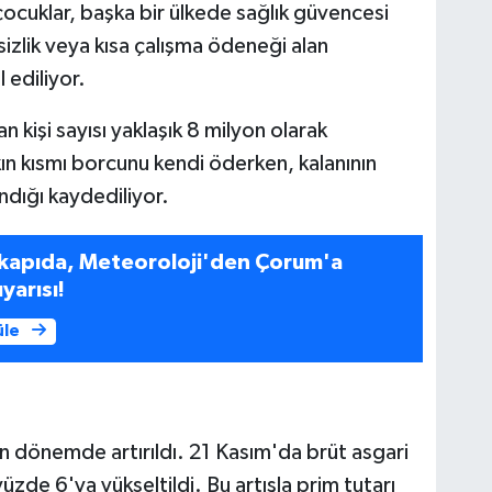
 çocuklar, başka bir ülkede sağlık güvencesi
sizlik veya kısa çalışma ödeneği alan
 ediliyor.
kişi sayısı yaklaşık 8 milyon olarak
aşkın kısmı borcunu kendi öderken, kalanının
ndığı kaydediliyor.
 kapıda, Meteoroloji'den Çorum'a
yarısı!
üle
n dönemde artırıldı. 21 Kasım'da brüt asgari
üzde 6'ya yükseltildi. Bu artışla prim tutarı