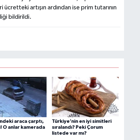
ücretteki artışın ardından ise prim tutarının
i bildirildi.
indeki araca çarptı,
Türkiye’nin en iyi simitleri
ı! O anlar kamerada
sıralandı? Peki Çorum
listede var mı?