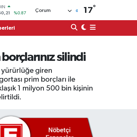
°
AR
17
Çorum
436
%0.18
O
510
%0.32
erleri
LİN
811
%0.38
 ALTIN
.55
%0.03
borçlarınız silindi
100
79
%-14
OIN
 yürürlüğe giren
60,21
%0.87
rtası prim borçları ile
aşık 1 milyon 500 bin kişinin
rtildi.