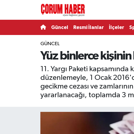
Güncel
Nöbetçi Eczaneler
Güncel
Resmi İlanlar
İlçeler
S
Spor
Hava Durumu
GÜNCEL
Yüz binlerce kişinin
Resmi İlanlar
Çorum Namaz Vakitleri
11. Yargı Paketi kapsamında 
Alaca
Trafik Durumu
düzenlemeyle, 1 Ocak 2016'da
Bayat
Süper Lig Puan Durumu ve Fikstür
gecikme cezası ve zamlarının 
yararlanacağı, toplamda 3 mily
Boğazkale
Tüm Manşetler
Dodurga
Son Dakika Haberleri
İskilip
Haber Arşivi