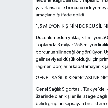
hedeflendiği belirtildi. Yapılandı
yararlansa bile borcunu ödeyemeyen 
amaçlandığı ifade edildi.
1,5 MİLYON KİŞİNİN BORCU SİLİN
Düzenlemeden yaklaşık 1 milyon 500 
Toplamda 3 milyar 258 milyon liral
borcunun silineceği öngörülüyor. Uy
gelir seviyesi düşük olduğu için pri
rağmen borçlarını kapatamayan kişile
GENEL SAĞLIK SİGORTASI NEDİR
Genel Sağlık Sigortası, Türkiye'de ik
üzerinde olan kişiler ile isteğe bağl
belirli grupları kapsayan bir sistem 