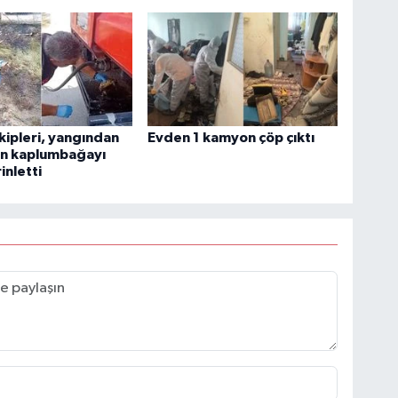
ekipleri, yangından
Evden 1 kamyon çöp çıktı
an kaplumbağayı
inletti