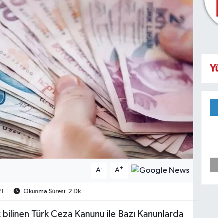
Y
-
+
A
A
1
Okunma Süresi: 2 Dk
bilinen Türk Ceza Kanunu ile Bazı Kanunlarda