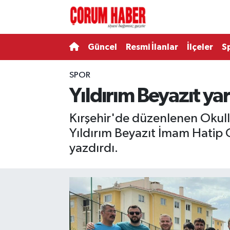
Güncel
Nöbetçi Eczaneler
Güncel
Resmi İlanlar
İlçeler
S
Spor
Hava Durumu
SPOR
Yıldırım Beyazıt yar
Resmi İlanlar
Çorum Namaz Vakitleri
Kırşehir'de düzenlenen Okulla
Alaca
Trafik Durumu
Yıldırım Beyazıt İmam Hatip
Bayat
Süper Lig Puan Durumu ve Fikstür
yazdırdı.
Boğazkale
Tüm Manşetler
Dodurga
Son Dakika Haberleri
İskilip
Haber Arşivi