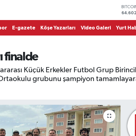
64.60
DOLA
47,59
EURO
por
E-gazete
Köşe Yazarları
Video Galeri
Yurt Hab
55,07
STERLİ
64,24
GRAM 
ı finalde
6513.9
BİST10
13.768
rarası Küçük Erkekler Futbol Grup Birinci
 Ortaokulu grubunu şampiyon tamamlayarak