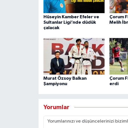
Hüseyin Kamber Efeler ve
Çorum F
Sultanlar Ligi’nde düdük
Melih İb
çalacak
Murat Özsoy Balkan
Çorum F
Şampiyonu
erdi
Yorumlar