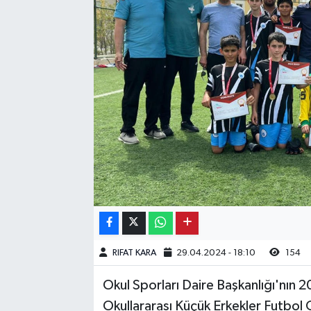
Kargı
Laçin
Mecitözü
Oğuzlar
Ortaköy
Osmancık
Sungurlu
RIFAT KARA
29.04.2024 - 18:10
154
Uğurludağ
Okul Sporları Daire Başkanlığı'nın 2
Okullararası Küçük Erkekler Futbol G
Sağlık