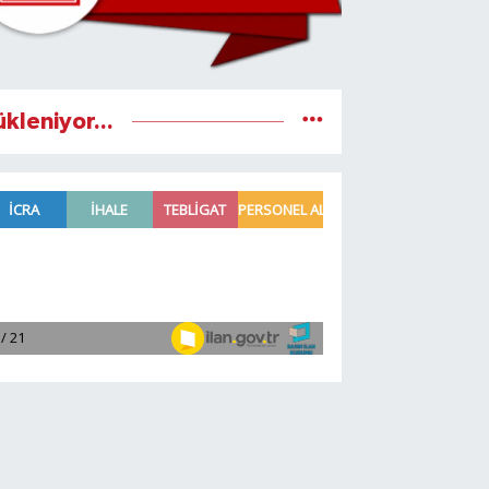
ükleniyor...