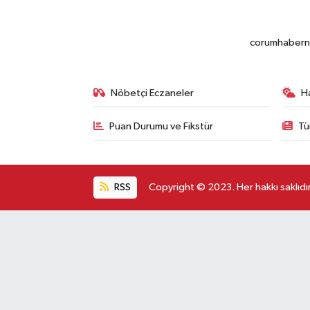
corumhabernet
Nöbetçi Eczaneler
H
Puan Durumu ve Fikstür
Tü
RSS
Copyright © 2023. Her hakkı saklıdır