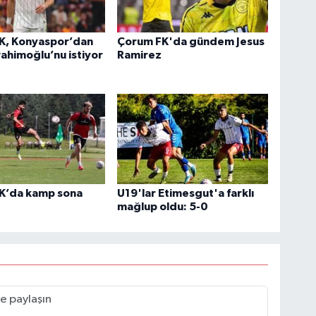
K, Konyaspor’dan
Çorum FK'da gündem Jesus
rahimoğlu’nu istiyor
Ramirez
K’da kamp sona
U19'lar Etimesgut'a farklı
mağlup oldu: 5-0