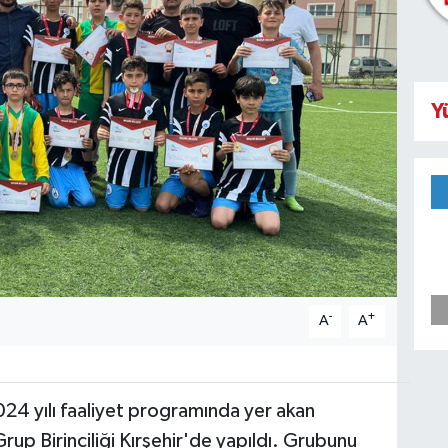
Y
-
+
A
A
024 yılı faaliyet programında yer akan
rup Birinciliği Kırşehir'de yapıldı. Grubunu