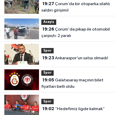
19:27
Çorum’da bir otoparka silahlı
saldırı girişimi!
Asayiş
19:26
Çorum'da pikap ile otomobil
çarpıştı: 2 yaralı
Spor
19:23
Ankaraspor’un satışı olmadı!
Spor
19:05
Galatasaray maçının bilet
fiyatları belli oldu
Spor
19:02
“Hedefimiz ligde kalmak”