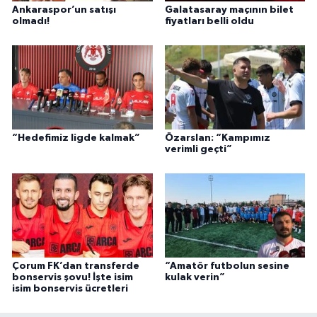
Ankaraspor’un satışı
Galatasaray maçının bilet
olmadı!
fiyatları belli oldu
“Hedefimiz ligde kalmak”
Özarslan: “Kampımız
verimli geçti”
Çorum FK’dan transferde
“Amatör futbolun sesine
bonservis şovu! İşte isim
kulak verin”
isim bonservis ücretleri