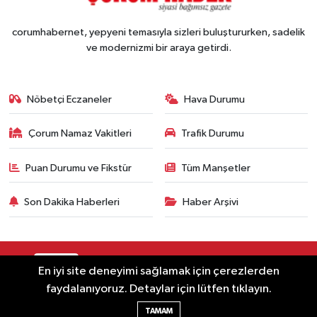
corumhabernet, yepyeni temasıyla sizleri buluştururken, sadelik
ve modernizmi bir araya getirdi.
Nöbetçi Eczaneler
Hava Durumu
Çorum Namaz Vakitleri
Trafik Durumu
Puan Durumu ve Fikstür
Tüm Manşetler
Son Dakika Haberleri
Haber Arşivi
RSS
Copyright © 2023. Her hakkı saklıdır.
En iyi site deneyimi sağlamak için çerezlerden
faydalanıyoruz. Detaylar için lütfen tıklayın.
Haber Yazılımı:
TE Bilişim
TAMAM