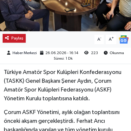
Kargı
Laçin
Paylaş
-
+
A
A
Mecitözü
Haber Merkezi
26.06.2026 - 16:14
223
Okunma
Oğuzlar
Süresi: 1 Dk
Ortaköy
Türkiye Amatör Spor Kulüpleri Konfederasyonu
(TASKK) Genel Başkanı Şener Aydın, Çorum
Osmancık
Amatör Spor Kulüpleri Federasyonu (ASKF)
Yönetim Kurulu toplantısına katıldı.
Sungurlu
Çorum ASKF Yönetimi, aylık olağan toplantısını
Uğurludağ
önceki akşam gerçekleştirdi. Ferhat Arıcı
başkanlığında yapılan ve tüm yönetim kurulu
Sağlık