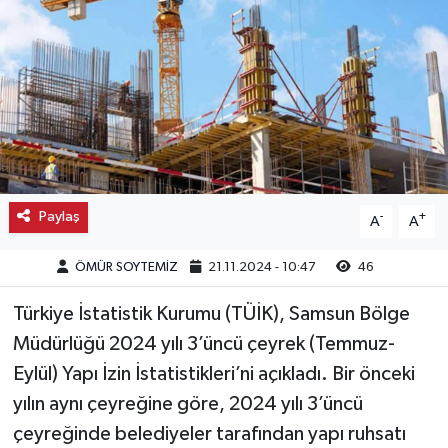
Kargı
Laçin
Mecitözü
Oğuzlar
Paylaş
-
+
A
A
Ortaköy
ÖMÜR SOYTEMİZ
21.11.2024 - 10:47
46
Osmancık
Türkiye İstatistik Kurumu (TÜİK), Samsun Bölge
Sungurlu
Müdürlüğü 2024 yılı 3’üncü çeyrek (Temmuz-
Eylül) Yapı İzin İstatistikleri’ni açıkladı. Bir önceki
Uğurludağ
yılın aynı çeyreğine göre, 2024 yılı 3’üncü
çeyreğinde belediyeler tarafından yapı ruhsatı
Sağlık