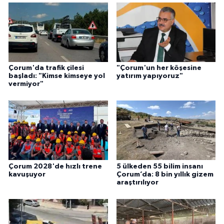
Çorum'da trafik çilesi
"Çorum'un her köşesine
başladı: "Kimse kimseye yol
yatırım yapıyoruz"
vermiyor"
Çorum 2028'de hızlı trene
5 ülkeden 55 bilim insanı
kavuşuyor
Çorum’da: 8 bin yıllık gizem
araştırılıyor