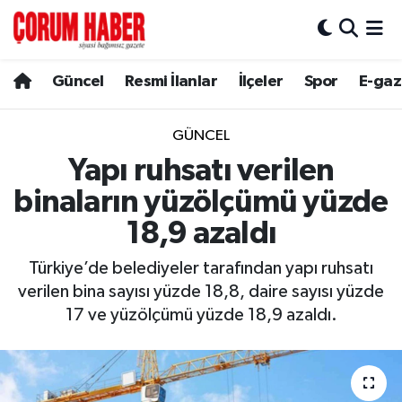
Güncel
Nöbetçi Eczaneler
Güncel
Resmi İlanlar
İlçeler
Spor
E-gaz
Spor
Hava Durumu
GÜNCEL
Resmi İlanlar
Çorum Namaz Vakitleri
Yapı ruhsatı verilen
binaların yüzölçümü yüzde
Alaca
Trafik Durumu
18,9 azaldı
Bayat
Süper Lig Puan Durumu ve Fikstür
Türkiye’de belediyeler tarafından yapı ruhsatı
verilen bina sayısı yüzde 18,8, daire sayısı yüzde
Boğazkale
Tüm Manşetler
17 ve yüzölçümü yüzde 18,9 azaldı.
Dodurga
Son Dakika Haberleri
İskilip
Haber Arşivi