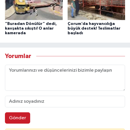
“Buradan Dönülür” dedi,
Çorum’da hayvancılığa
kavşakta sıkıştı! O anlar
büyük destek! Teslimatlar
kamerada
başladı
Yorumlar
Gönder