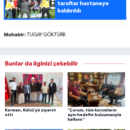
taraftar hastaneye
kaldırıldı
Muhabir:
TUGAY GÖKTÜRK
Bunlar da ilginizi çekebilir
Kerman, Külcü’yü ziyaret
"Çorum, tüm kurumların
etti
aynı hedefte buluşmasıyla
kalkınır”