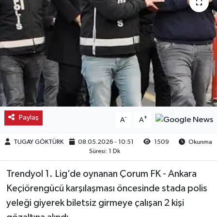
Kargı
Laçin
Mecitözü
Oğuzlar
Ortaköy
Paylaş
-
+
A
A
Osmancık
TUGAY GÖKTÜRK
08.05.2026 - 10:51
1509
Okunma
Süresi: 1 Dk
Sungurlu
Trendyol 1. Lig’de oynanan Çorum FK - Ankara
Keçiörengücü karşılaşması öncesinde stada polis
Uğurludağ
yeleği giyerek biletsiz girmeye çalışan 2 kişi
Sağlık