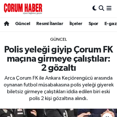
Güncel
Nöbetçi Eczaneler
Güncel
Resmi İlanlar
İlçeler
Spor
E-gaz
Spor
Hava Durumu
GÜNCEL
Resmi İlanlar
Çorum Namaz Vakitleri
Polis yeleği giyip Çorum FK
maçına girmeye çalıştılar:
Alaca
Trafik Durumu
2 gözaltı
Bayat
Süper Lig Puan Durumu ve Fikstür
Arca Çorum FK ile Ankara Keçiörengücü arasında
oynanan futbol müsabakasına polis yeleği giyerek
Boğazkale
Tüm Manşetler
biletsiz girmeye çalıştıkları iddia edilen biri eski
polis 2 kişi gözaltına alındı.
Dodurga
Son Dakika Haberleri
İskilip
Haber Arşivi