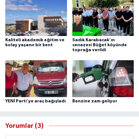
Kaliteli akademik eğitim ve
Sadık Karabacak’ın
kolay yaşanır bir kent
cenazesi Büğet köyünde
toprağa verildi
YENİ Parti'ye araç bağışladı
Benzine zam geliyor
Yorumlar (3)