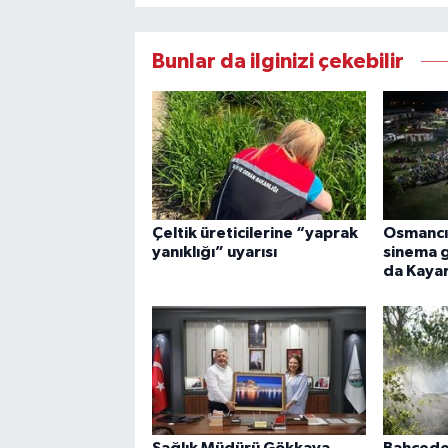
Bunlar da ilginizi çekebilir
Çeltik üreticilerine “yaprak
Osmancık
yanıklığı” uyarısı
sinema g
da Kayar