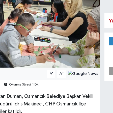
Y
-
+
A
A
Okunma Süresi: 1 Dk
an Duman, Osmancık Belediye Başkan Vekili
Müdürü İdris Makineci, CHP Osmancık İlçe
ler katıldı.