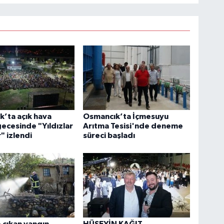
’ta açık hava
Osmancık’ta İçmesuyu
ecesinde "Yıldızlar
Arıtma Tesisi'nde deneme
" izlendi
süreci başladı