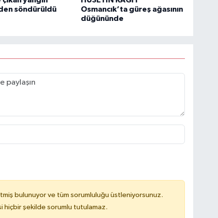
 çıkan yangın
HÜSEYİN KAĞIT
en söndürüldü
Osmancık’ta güreş ağasının
düğününde
tmiş bulunuyor ve tüm sorumluluğu üstleniyorsunuz.
hiçbir şekilde sorumlu tutulamaz.