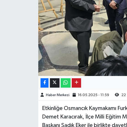
Kargı
Laçin
Mecitözü
Oğuzlar
Ortaköy
Osmancık
Haber Merkezi
16.05.2025 - 11:59
22
Sungurlu
Etkinliğe Osmancık Kaymakamı Furk
Uğurludağ
Demet Karacırak, İlçe Milli Eğitim 
Başkanı Sadık Eker ile birlikte davetli
Sağlık