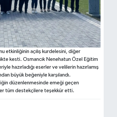
tkinliğinin açılış kurdelesini, diğer
rlikte kesti. Osmancık Nenehatun Özel Eğitim
yle hazırladığı eserler ve velilerin hazırlamış
ından büyük beğeniyle karşılandı.
liğin düzenlenmesinde emeği geçen
ğer tüm destekçilere teşekkür etti.