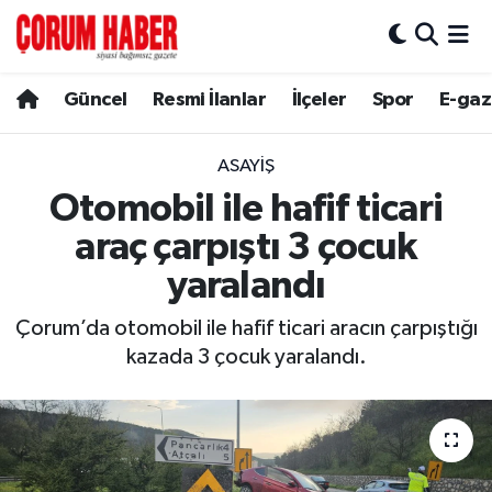
Güncel
Nöbetçi Eczaneler
Güncel
Resmi İlanlar
İlçeler
Spor
E-gaz
Spor
Hava Durumu
ASAYIŞ
Resmi İlanlar
Çorum Namaz Vakitleri
Otomobil ile hafif ticari
araç çarpıştı 3 çocuk
Alaca
Trafik Durumu
yaralandı
Bayat
Süper Lig Puan Durumu ve Fikstür
Çorum’da otomobil ile hafif ticari aracın çarpıştığı
kazada 3 çocuk yaralandı.
Boğazkale
Tüm Manşetler
Dodurga
Son Dakika Haberleri
İskilip
Haber Arşivi