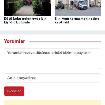
Kötü koku gelen evde bir
Elini yem karma makinesine
kişi ölü bulundu
kaptırdı!
Yorumlar
Gönder