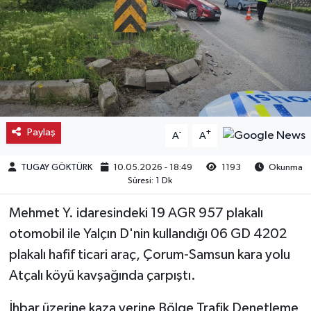
Kargı
Laçin
Mecitözü
Oğuzlar
Paylaş
-
+
A
A
Ortaköy
TUGAY GÖKTÜRK
10.05.2026 - 18:49
1193
Okunma
Süresi: 1 Dk
Osmancık
Mehmet Y. idaresindeki 19 AGR 957 plakalı
otomobil ile Yalçın D'nin kullandığı 06 GD 4202
Sungurlu
plakalı hafif ticari araç, Çorum-Samsun kara yolu
Uğurludağ
Atçalı köyü kavşağında çarpıştı.
İhbar üzerine kaza yerine Bölge Trafik Denetleme
Sağlık