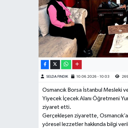
Kargı
Laçin
Mecitözü
Oğuzlar
Ortaköy
SELDA FINDIK
10.06.2026 - 10:03
26
Osmancık
Osmancık Borsa İstanbul Mesleki ve 
Sungurlu
Yiyecek İçecek Alanı Öğretmeni Yur
ziyaret etti.
Uğurludağ
Gerçekleşen ziyarette, Osmancık’a 
yöresel lezzetler hakkında bilgi ver
Sağlık