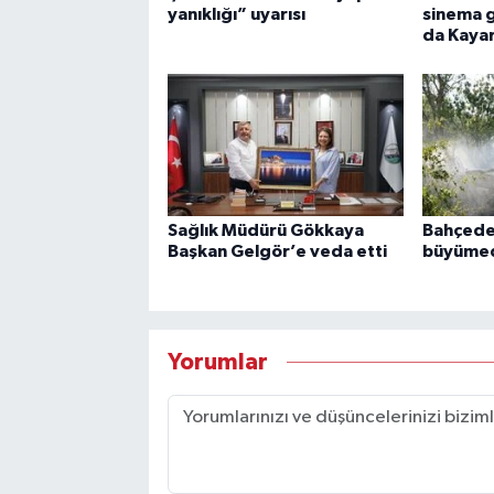
yanıklığı” uyarısı
sinema g
da Kayar
Sağlık Müdürü Gökkaya
Bahçede
Başkan Gelgör’e veda etti
büyümed
Yorumlar