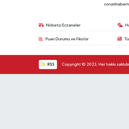
corumhabernet
Nöbetçi Eczaneler
H
Puan Durumu ve Fikstür
Tü
RSS
Copyright © 2023. Her hakkı saklıdır