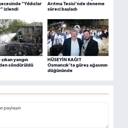
ecesinde "Yıldızlar
Arıtma Tesisi'nde deneme
" izlendi
süreci başladı
 çıkan yangın
HÜSEYİN KAĞIT
en söndürüldü
Osmancık’ta güreş ağasının
düğününde