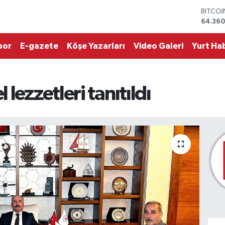
64.360
DOLA
47,70
EURO
por
E-gazete
Köşe Yazarları
Video Galeri
Yurt Hab
55,02
STERLİ
64,189
GRAM 
lezzetleri tanıtıldı
6618.4
BİST10
13.887