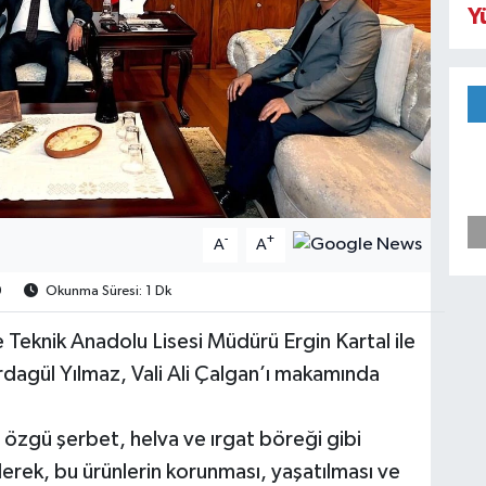
Y
-
+
A
A
9
Okunma Süresi: 1 Dk
Teknik Anadolu Lisesi Müdürü Ergin Kartal ile
dagül Yılmaz, Vali Ali Çalgan’ı makamında
özgü şerbet, helva ve ırgat böreği gibi
ilerek, bu ürünlerin korunması, yaşatılması ve