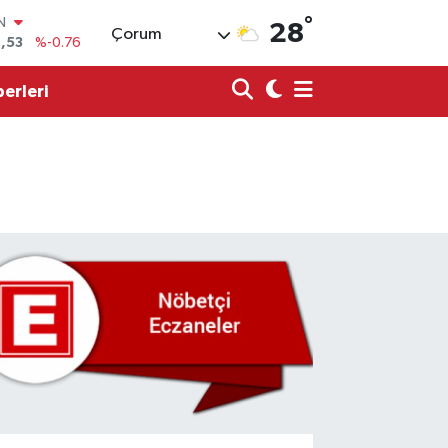
,53
%-0.76
°
28
Çorum
R
69
%0.17
erleri
65
%0.01
N
7
%0.02
ALTIN
9
%2.12
0
%64