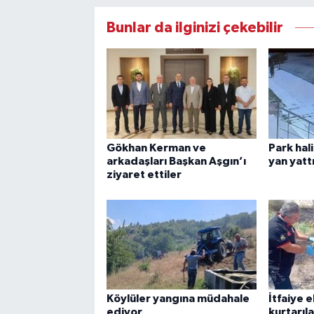
Bunlar da ilginizi çekebilir
Gökhan Kerman ve
Park hal
arkadaşları Başkan Aşgın’ı
yan yatt
ziyaret ettiler
Köylüler yangına müdahale
İtfaiye 
ediyor
kurtarıl