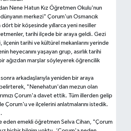
ından Nene Hatun Kız Öğretmen Okulu'nun
a "dünyanın merkezi" Çorum'un Osmancık
 dört bir köşesinde yıllarca yeni nesiller
etmenler, tarihi ilçede bir araya geldi. Gezi
lçenin tarihi ve kültürel mekanlarını yerinde
enin heyecanını yaşayan grup, asırlık tarihi
r ağızdan marşlar söyleyerek öğrencilik
 sonra arkadaşlarıyla yeniden bir araya
 belirterek, "Nenehatun'dan mezun olan
rımızı Çorum'a davet ettik. Tüm illerden gelip
de Çorum'u ve ilçelerini anlatmalarını istedik.
.
fade eden emekli öğretmen Selva Cihan, "Çorum
msuz hiçbir bilgim yoktu. ‘Çorum'a neden