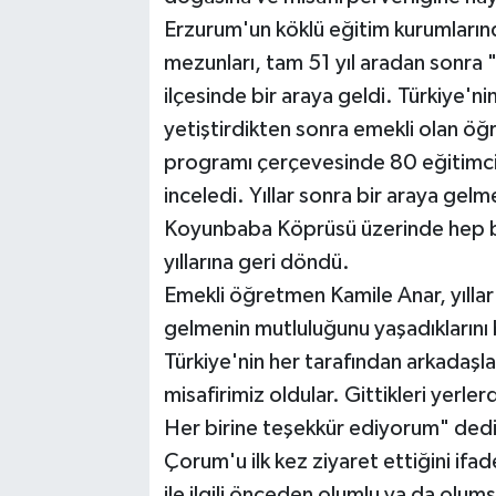
Erzurum'un köklü eğitim kurumlar
mezunları, tam 51 yıl aradan sonr
ilçesinde bir araya geldi. Türkiye'nin
yetiştirdikten sonra emekli olan öğr
programı çerçevesinde 80 eğitimci, i
inceledi. Yıllar sonra bir araya gelm
Koyunbaba Köprüsü üzerinde hep bi
yıllarına geri döndü.
Emekli öğretmen Kamile Anar, yıllar
gelmenin mutluluğunu yaşadıklarını
Türkiye'nin her tarafından arkadaşla
misafirimiz oldular. Gittikleri yerler
Her birine teşekkür ediyorum" dedi
Çorum'u ilk kez ziyaret ettiğini i
ile ilgili önceden olumlu ya da olu