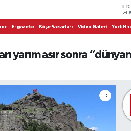
DOL
47,
EUR
55,
por
E-gazete
Köşe Yazarları
Video Galeri
Yurt Hab
STE
64,
GRA
666
ı yarım asır sonra “dünyan
BİS
13.
BIT
64.