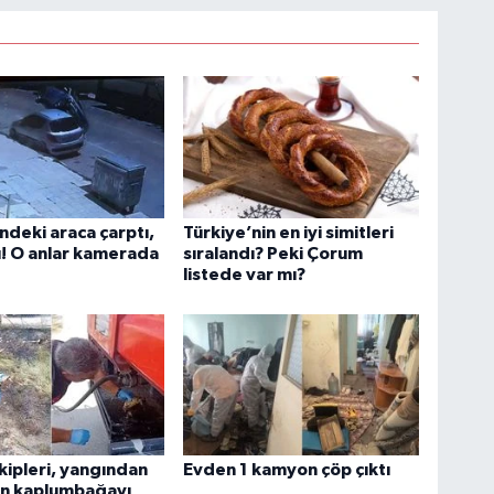
indeki araca çarptı,
Türkiye’nin en iyi simitleri
ı! O anlar kamerada
sıralandı? Peki Çorum
listede var mı?
ekipleri, yangından
Evden 1 kamyon çöp çıktı
an kaplumbağayı