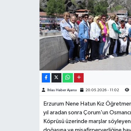
Kargı
Laçin
Mecitözü
Oğuzlar
Ortaköy
Osmancık
İhlas Haber Ajansı
20.05.2026 - 11:02
Sungurlu
Erzurum Nene Hatun Kız Öğretmen
yıl aradan sonra Çorum'un Osmancık
Uğurludağ
Köprüsü üzerinde marşlar söyleyen
Sağlık
doğasına ve misafirperverliğine hay