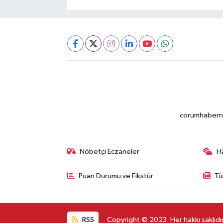
corumhabernet
Nöbetçi Eczaneler
H
Puan Durumu ve Fikstür
Tü
RSS
Copyright © 2023. Her hakkı saklıdır