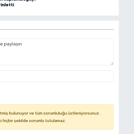
inletti
tmiş bulunuyor ve tüm sorumluluğu üstleniyorsunuz.
hiçbir şekilde sorumlu tutulamaz.