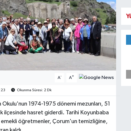
Y
-
+
A
A
23
Okunma Süresi: 2 Dk
 Okulu'nun 1974-1975 dönemi mezunları, 51
 ilçesinde hasret giderdi. Tarihi Koyunbaba
 emekli öğretmenler, Çorum'un temizliğine,
ran kaldı.