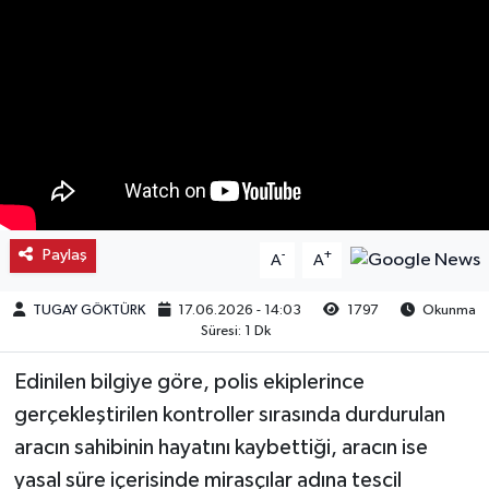
Kargı
Laçin
Mecitözü
Oğuzlar
Paylaş
-
+
A
A
Ortaköy
TUGAY GÖKTÜRK
17.06.2026 - 14:03
1797
Okunma
Osmancık
Süresi: 1 Dk
Sungurlu
Edinilen bilgiye göre, polis ekiplerince
gerçekleştirilen kontroller sırasında durdurulan
Uğurludağ
aracın sahibinin hayatını kaybettiği, aracın ise
yasal süre içerisinde mirasçılar adına tescil
Sağlık