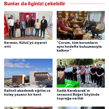
Bunlar da ilginizi çekebilir
Kerman, Külcü’yü ziyaret
"Çorum, tüm kurumların
etti
aynı hedefte buluşmasıyla
kalkınır”
Kaliteli akademik eğitim ve
Sadık Karabacak’ın
kolay yaşanır bir kent
cenazesi Büğet köyünde
toprağa verildi