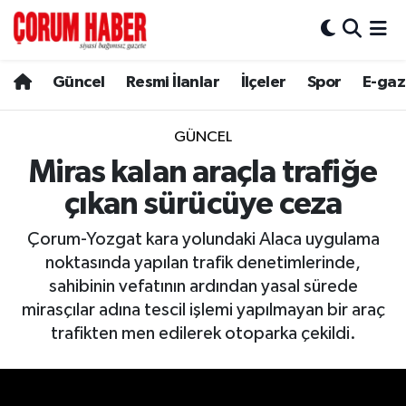
Güncel
Nöbetçi Eczaneler
Güncel
Resmi İlanlar
İlçeler
Spor
E-gaz
Spor
Hava Durumu
GÜNCEL
Resmi İlanlar
Çorum Namaz Vakitleri
Miras kalan araçla trafiğe
çıkan sürücüye ceza
Alaca
Trafik Durumu
Çorum-Yozgat kara yolundaki Alaca uygulama
Bayat
Süper Lig Puan Durumu ve Fikstür
noktasında yapılan trafik denetimlerinde,
sahibinin vefatının ardından yasal sürede
Boğazkale
Tüm Manşetler
mirasçılar adına tescil işlemi yapılmayan bir araç
trafikten men edilerek otoparka çekildi.
Dodurga
Son Dakika Haberleri
İskilip
Haber Arşivi