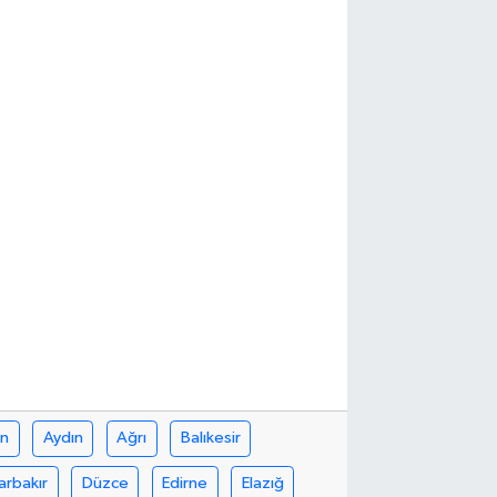
in
Aydın
Ağrı
Balıkesir
arbakır
Düzce
Edirne
Elazığ