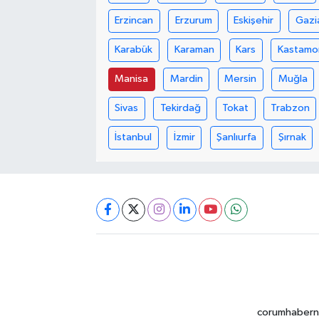
Erzincan
Erzurum
Eskişehir
Gazi
Karabük
Karaman
Kars
Kastamo
Manisa
Mardin
Mersin
Muğla
Sivas
Tekirdağ
Tokat
Trabzon
İstanbul
İzmir
Şanlıurfa
Şırnak
corumhabernet