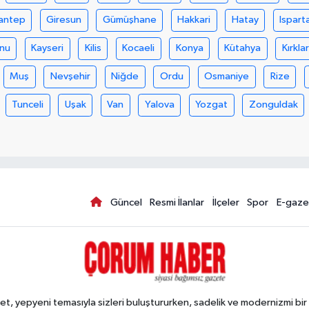
antep
Giresun
Gümüşhane
Hakkari
Hatay
Ispart
nu
Kayseri
Kilis
Kocaeli
Konya
Kütahya
Kırklar
Muş
Nevşehir
Niğde
Ordu
Osmaniye
Rize
Tunceli
Uşak
Van
Yalova
Yozgat
Zonguldak
Güncel
Resmi İlanlar
İlçeler
Spor
E-gaze
, yepyeni temasıyla sizleri buluştururken, sadelik ve modernizmi bir 