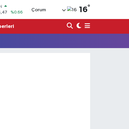
°
IN
16
Çorum
5,47
%0.66
R
1
%0.05
erleri
6
%0.18
N
34
%0.22
ALTIN
85
%0.54
00
%0