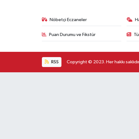
Nöbetçi Eczaneler
H
Puan Durumu ve Fikstür
Tü
RSS
Copyright © 2023. Her hakkı saklıdır