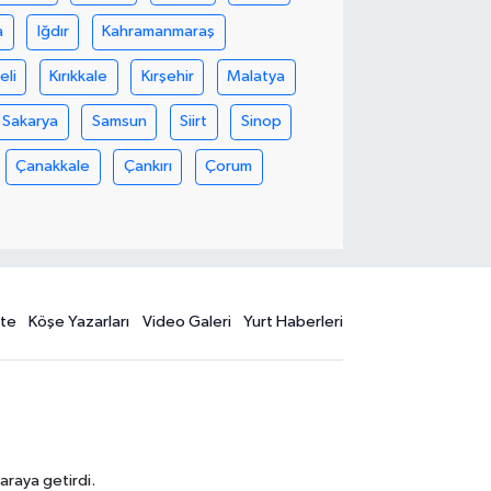
a
Iğdır
Kahramanmaraş
eli
Kırıkkale
Kırşehir
Malatya
Sakarya
Samsun
Siirt
Sinop
Çanakkale
Çankırı
Çorum
te
Köşe Yazarları
Video Galeri
Yurt Haberleri
araya getirdi.