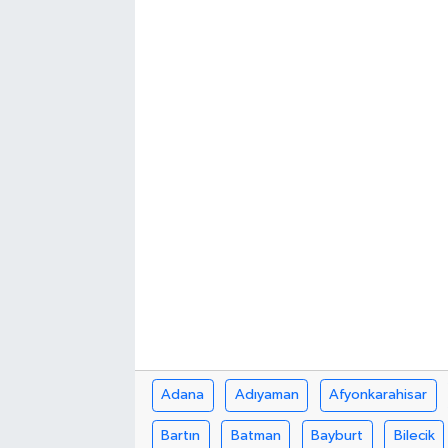
Kargı
Laçin
Mecitözü
Oğuzlar
Ortaköy
Osmancık
Sungurlu
Uğurludağ
Adana
Adıyaman
Afyonkarahisar
Bartın
Batman
Bayburt
Bilecik
Sağlık