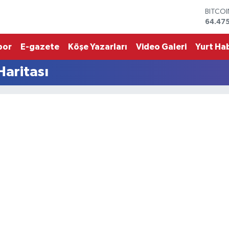
BITCO
64.47
DOLA
47,597
por
E-gazete
Köşe Yazarları
Video Galeri
Yurt Hab
EURO
55,133
Haritası
STERLİ
64,25
GRAM 
6527.
BİST1
13.703