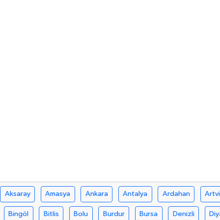
Aksaray
Amasya
Ankara
Antalya
Ardahan
Artv
Bingöl
Bitlis
Bolu
Burdur
Bursa
Denizli
Diy