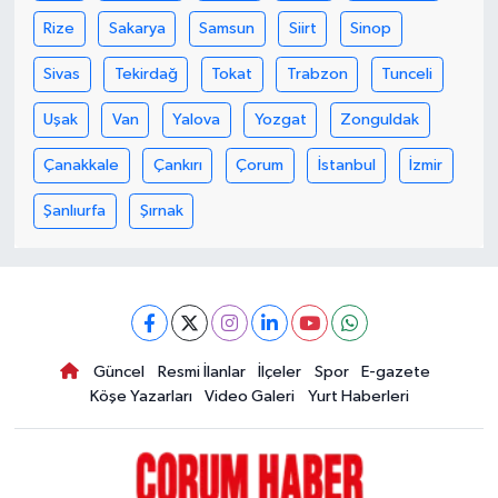
Rize
Sakarya
Samsun
Siirt
Sinop
Sivas
Tekirdağ
Tokat
Trabzon
Tunceli
Uşak
Van
Yalova
Yozgat
Zonguldak
Çanakkale
Çankırı
Çorum
İstanbul
İzmir
Şanlıurfa
Şırnak
Güncel
Resmi İlanlar
İlçeler
Spor
E-gazete
Köşe Yazarları
Video Galeri
Yurt Haberleri