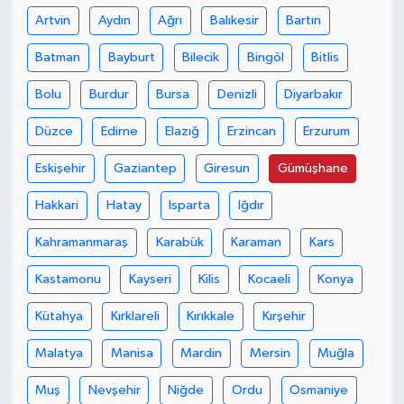
Artvin
Aydın
Ağrı
Balıkesir
Bartın
Batman
Bayburt
Bilecik
Bingöl
Bitlis
Bolu
Burdur
Bursa
Denizli
Diyarbakır
Düzce
Edirne
Elazığ
Erzincan
Erzurum
Eskişehir
Gaziantep
Giresun
Gümüşhane
Hakkari
Hatay
Isparta
Iğdır
Kahramanmaraş
Karabük
Karaman
Kars
Kastamonu
Kayseri
Kilis
Kocaeli
Konya
Kütahya
Kırklareli
Kırıkkale
Kırşehir
Malatya
Manisa
Mardin
Mersin
Muğla
Muş
Nevşehir
Niğde
Ordu
Osmaniye