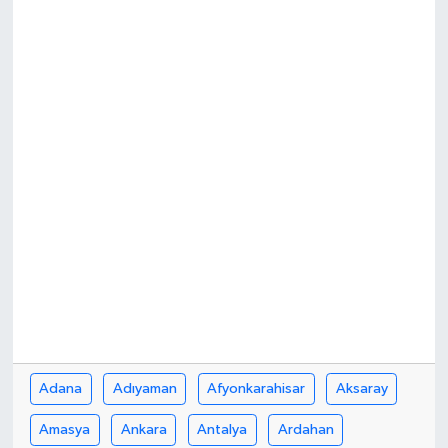
Kargı
Laçin
Mecitözü
Oğuzlar
Ortaköy
Osmancık
Sungurlu
Adana
Adıyaman
Afyonkarahisar
Aksaray
Uğurludağ
Amasya
Ankara
Antalya
Ardahan
Sağlık