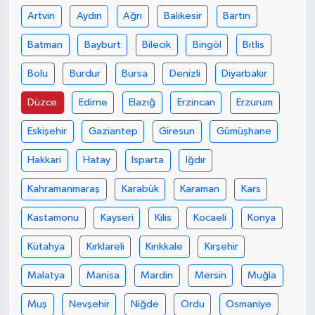
Artvin
Aydın
Ağrı
Balıkesir
Bartın
Batman
Bayburt
Bilecik
Bingöl
Bitlis
Bolu
Burdur
Bursa
Denizli
Diyarbakır
Düzce
Edirne
Elazığ
Erzincan
Erzurum
Eskişehir
Gaziantep
Giresun
Gümüşhane
Hakkari
Hatay
Isparta
Iğdır
Kahramanmaraş
Karabük
Karaman
Kars
Kastamonu
Kayseri
Kilis
Kocaeli
Konya
Kütahya
Kırklareli
Kırıkkale
Kırşehir
Malatya
Manisa
Mardin
Mersin
Muğla
Muş
Nevşehir
Niğde
Ordu
Osmaniye