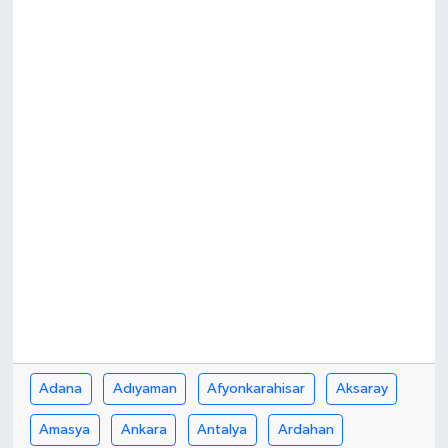
Kargı
Laçin
Mecitözü
Oğuzlar
Ortaköy
Osmancık
Sungurlu
Adana
Adıyaman
Afyonkarahisar
Aksaray
Uğurludağ
Amasya
Ankara
Antalya
Ardahan
Sağlık