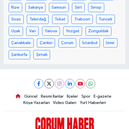
Rize
Sakarya
Samsun
Siirt
Sinop
Sivas
Tekirdağ
Tokat
Trabzon
Tunceli
Uşak
Van
Yalova
Yozgat
Zonguldak
Çanakkale
Çankırı
Çorum
İstanbul
İzmir
Şanlıurfa
Şırnak
Güncel
Resmi İlanlar
İlçeler
Spor
E-gazete
Köşe Yazarları
Video Galeri
Yurt Haberleri