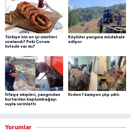
Türkiye’nin en iyi simitleri
Köylüler yangına müdahale
sıralandı? Peki Çorum
ediyor
listede var mı?
İtfaiye ekipleri, yangından
Evden 1 kamyon çöp çıktı
kurtarılan kaplumbağayı
suyla serinletti
Yorumlar