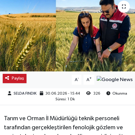
Kargı
Laçin
Mecitözü
Oğuzlar
Ortaköy
Paylaş
-
+
A
A
Osmancık
SELDA FINDIK
30.06.2026 - 15:44
326
Okunma
Süresi: 1 Dk
Sungurlu
Tarım ve Orman İl Müdürlüğü teknik personeli
Uğurludağ
tarafından gerçekleştirilen fenolojik gözlem ve
Sağlık