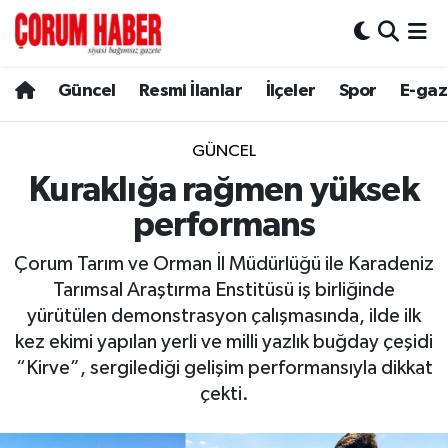
Güncel
Nöbetçi Eczaneler
Güncel
Resmi İlanlar
İlçeler
Spor
E-gaz
Spor
Hava Durumu
GÜNCEL
Resmi İlanlar
Çorum Namaz Vakitleri
Kuraklığa rağmen yüksek
performans
Alaca
Trafik Durumu
Çorum Tarım ve Orman İl Müdürlüğü ile Karadeniz
Bayat
Süper Lig Puan Durumu ve Fikstür
Tarımsal Araştırma Enstitüsü iş birliğinde
yürütülen demonstrasyon çalışmasında, ilde ilk
Boğazkale
Tüm Manşetler
kez ekimi yapılan yerli ve milli yazlık buğday çeşidi
“Kirve”, sergilediği gelişim performansıyla dikkat
Dodurga
Son Dakika Haberleri
çekti.
İskilip
Haber Arşivi