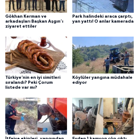
Gökhan Kerman ve
Park halindeki araca çarptı,
arkadaşları Başkan Aşgın’ı
yan yattı! O anlar kamerada
ziyaret ettiler
Türkiye’nin en iyi simitleri
Köylüler yangına müdahale
sıralandı? Peki Çorum
ediyor
listede var mı?
İtfaiye ekipleri, yangından
Evden 1 kamyon çöp çıktı