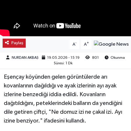
Kargı
Laçin
Mecitözü
Paylaş
-
+
A
A
Oğuzlar
NURDAN AKBAŞ
19.05.2026 - 15:19
801
Okunma
Süresi: 1 Dk
Ortaköy
Eşençay köyünden gelen görüntülerde arı
Osmancık
kovanlarının dağıldığı ve ayak izlerinin ayı ayak
izlerine benzediği iddia edildi. Kovanların
Sungurlu
dağıtıldığını, peteklerindeki balların da yendiğini
dile getiren çiftçi, "Ne domuz izi ne çakal izi. Ayı
Uğurludağ
izine benziyor." ifadesini kullandı.
Sağlık