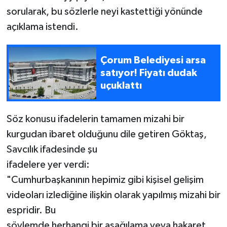
sorularak, bu sözlerle neyi kastettiği yönünde
açıklama istendi.
Çorum Belediyesi arsa
satıyor! Fiyatı dudak
uçuklattı
Söz konusu ifadelerin tamamen mizahi bir
kurgudan ibaret olduğunu dile getiren Göktaş,
Savcılık ifadesinde şu
ifadelere yer verdi:
"Cumhurbaşkanının hepimiz gibi kişisel gelişim
videoları izlediğine ilişkin olarak yapılmış mizahi bir
espridir. Bu
söylemde herhangi bir aşağılama veya hakaret