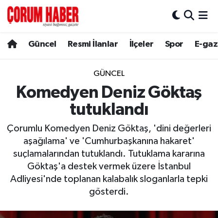
Güncel
Nöbetçi Eczaneler
Güncel
Resmi İlanlar
İlçeler
Spor
E-gaz
Spor
Hava Durumu
GÜNCEL
Resmi İlanlar
Çorum Namaz Vakitleri
Komedyen Deniz Göktaş
tutuklandı
Alaca
Trafik Durumu
Çorumlu Komedyen Deniz Göktaş, 'dini değerleri
Bayat
Süper Lig Puan Durumu ve Fikstür
aşağılama' ve 'Cumhurbaşkanına hakaret'
suçlamalarından tutuklandı. Tutuklama kararına
Boğazkale
Tüm Manşetler
Göktaş'a destek vermek üzere İstanbul
Adliyesi'nde toplanan kalabalık sloganlarla tepki
Dodurga
Son Dakika Haberleri
gösterdi.
İskilip
Haber Arşivi