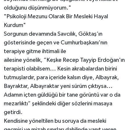
olduğunu düşünmüyorum."
"Psikoloji Mezunu Olarak Bir Mesleki Hayal
Kurdum"
Sorgunun devamında Savcılık, Göktaş’ın
gösterisinde geçen ve Cumhurbaşkanı'nın
terapiye gitme ihtimali ile
ailesine yönelik, “Keşke Recep Tayyip Erdoğan'ın
terapisti olabilsem... Kesin akrabalardan birini
tutmuşlardır, para içeride kalsın diye, Albayrak,
Bayraktar, Albayraktar yeni sürüm çıktıysa...
Adamın içten güldüğü bir tane görüntü var o da
mezarlıktı” şeklindeki diğer sözlerini masaya
getirdi.
Kendisine yöneltilen bu soruya da mesleki
geçmişi ve mizah sınırları dahilinde yanıt veren