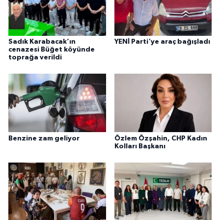
Sadık Karabacak’ın
YENİ Parti'ye araç bağışladı
cenazesi Büğet köyünde
toprağa verildi
Benzine zam geliyor
Özlem Özşahin, CHP Kadın
Kolları Başkanı