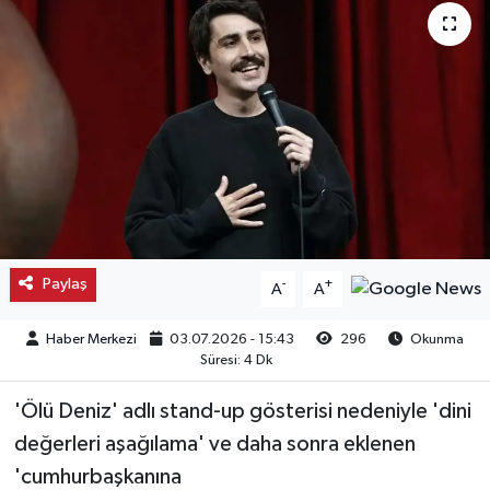
Kargı
Laçin
Mecitözü
Oğuzlar
Ortaköy
Paylaş
-
+
A
A
Osmancık
Haber Merkezi
03.07.2026 - 15:43
296
Okunma
Süresi: 4 Dk
Sungurlu
'Ölü Deniz' adlı stand-up gösterisi nedeniyle 'dini
Uğurludağ
değerleri aşağılama' ve daha sonra eklenen
'cumhurbaşkanına
Sağlık