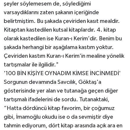
şeyler söylemesem de, söylediğimi
varsaydıklarını zaten şakanın içeriğinde
belirtmiştim. Bu şakada çeviriden kasıt mealdir.
Kitaptan kastedilen kutsal kitaplardır. 4. kitap
olarak kastedilen ise Kuran-ı Kerim'dir. Benim bu
şakada herhangi bir aşağılama kastım yoktur.
Çeviriden kastım Kuran-ı Kerim'in mealine yönelik
tartışmalar ile ilgilidir."
'100 BİN KİŞİYE OYNADIM KİMSE İNCİNMEDİ'
Sorgunun devamında Savcılık, Göktaş'a
gösterisinde yer alan ve tutanağa geçen diğer
tartışmalı ifadelerini de sordu. Tutanaktaki,
“Hatta dördüncü kitap favorim, bir çoğumuz
gibi, İmamoğlu okudu ise o da sevmiştir diye
tahmin ediyorum, dört kitap arasında açık ara en