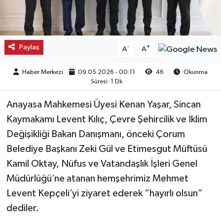
Kargı
Laçin
Paylaş
-
+
A
A
Mecitözü
Haber Merkezi
09.05.2026 - 00:11
46
Okunma
Süresi: 1 Dk
Oğuzlar
Anayasa Mahkemesi Üyesi Kenan Yaşar, Sincan
Ortaköy
Kaymakamı Levent Kılıç, Çevre Şehircilik ve İklim
Değişikliği Bakan Danışmanı, önceki Çorum
Osmancık
Belediye Başkanı Zeki Gül ve Etimesgut Müftüsü
Kamil Oktay, Nüfus ve Vatandaşlık İşleri Genel
Sungurlu
Müdürlüğü’ne atanan hemşehrimiz Mehmet
Levent Kepçeli’yi ziyaret ederek “hayırlı olsun”
Uğurludağ
dediler.
Sağlık