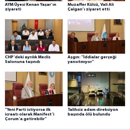
AYM Üyesi Kenan Yaşar’ın
Muzaffer Külcü, Vali Ali
ziyareti
Çalgan’ı ziyaret etti
CHP'deki ayrılık Meclis
Aşgın: "İddialar gerçeği
Salonuna taşındı
yansıtmıyor"
"Yeni Parti istiyorsa ilk
Talihsiz adam direksiyon
icraatı olarak Manifest'i
başında ölü bulundu
Çorum'a getirebilir"