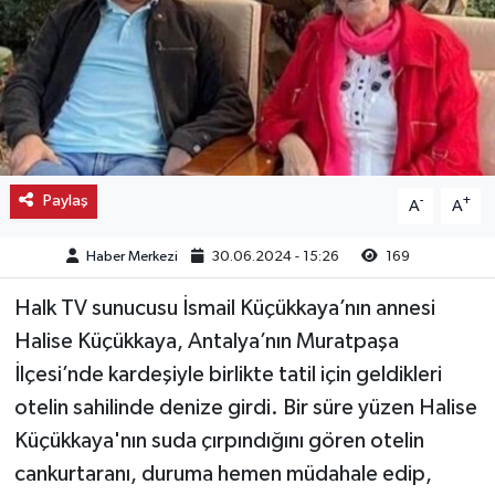
Kargı
Laçin
Mecitözü
Paylaş
-
+
A
A
Oğuzlar
Haber Merkezi
30.06.2024 - 15:26
169
Ortaköy
Halk TV sunucusu İsmail Küçükkaya’nın annesi
Osmancık
Halise Küçükkaya, Antalya’nın Muratpaşa
İlçesi’nde kardeşiyle birlikte tatil için geldikleri
Sungurlu
otelin sahilinde denize girdi. Bir süre yüzen Halise
Uğurludağ
Küçükkaya'nın suda çırpındığını gören otelin
cankurtaranı, duruma hemen müdahale edip,
Sağlık