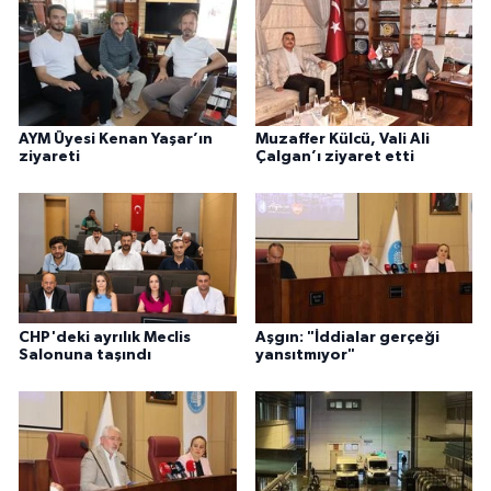
AYM Üyesi Kenan Yaşar’ın
Muzaffer Külcü, Vali Ali
ziyareti
Çalgan’ı ziyaret etti
CHP'deki ayrılık Meclis
Aşgın: "İddialar gerçeği
Salonuna taşındı
yansıtmıyor"