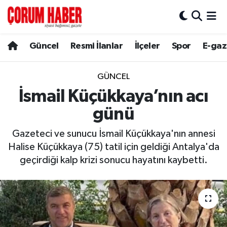
Güncel
Nöbetçi Eczaneler
Güncel
Resmi İlanlar
İlçeler
Spor
E-gaz
Spor
Hava Durumu
GÜNCEL
Resmi İlanlar
Çorum Namaz Vakitleri
İsmail Küçükkaya’nın acı
günü
Alaca
Trafik Durumu
Gazeteci ve sunucu İsmail Küçükkaya'nın annesi
Bayat
Süper Lig Puan Durumu ve Fikstür
Halise Küçükkaya (75) tatil için geldiği Antalya'da
geçirdiği kalp krizi sonucu hayatını kaybetti.
Boğazkale
Tüm Manşetler
Dodurga
Son Dakika Haberleri
İskilip
Haber Arşivi