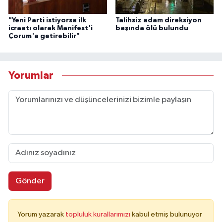
"Yeni Parti istiyorsa ilk
Talihsiz adam direksiyon
icraatı olarak Manifest'i
başında ölü bulundu
Çorum'a getirebilir"
Yorumlar
Gönder
Yorum yazarak
topluluk kurallarımızı
kabul etmiş bulunuyor