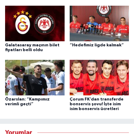
Galatasaray maçının bilet
“Hedefimiz ligde kalmak”
fiyatları belli oldu
Özarslan: “Kampımız
Çorum FK’dan transferde
verimli geçti”
bonservis şovu! İşte isim
isim bonservis ücretleri
Yorumlar