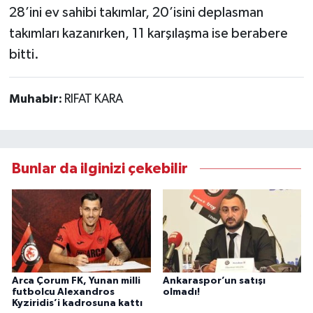
28’ini ev sahibi takımlar, 20’isini deplasman
takımları kazanırken, 11 karşılaşma ise berabere
bitti.
Muhabir:
RIFAT KARA
Bunlar da ilginizi çekebilir
Arca Çorum FK, Yunan milli
Ankaraspor’un satışı
futbolcu Alexandros
olmadı!
Kyziridis’i kadrosuna kattı