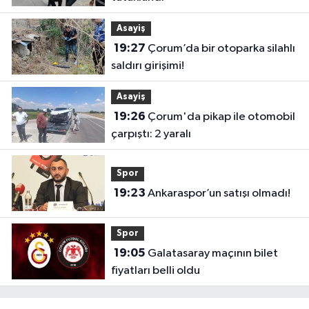
Asayiş
19:27
Çorum’da bir otoparka silahlı
saldırı girişimi!
Asayiş
19:26
Çorum'da pikap ile otomobil
çarpıştı: 2 yaralı
Spor
19:23
Ankaraspor’un satışı olmadı!
Spor
19:05
Galatasaray maçının bilet
fiyatları belli oldu