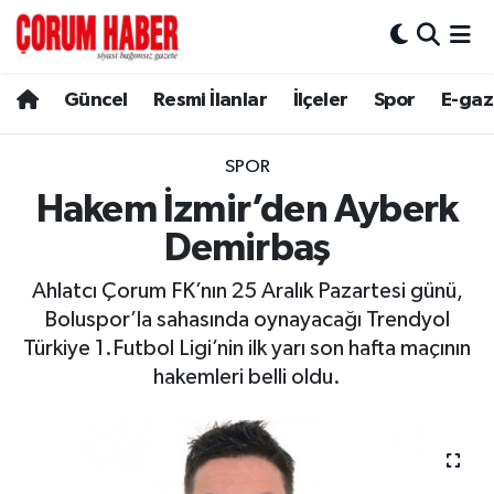
Güncel
Nöbetçi Eczaneler
Güncel
Resmi İlanlar
İlçeler
Spor
E-gaz
Spor
Hava Durumu
SPOR
Resmi İlanlar
Çorum Namaz Vakitleri
Hakem İzmir’den Ayberk
Demirbaş
Alaca
Trafik Durumu
Ahlatcı Çorum FK’nın 25 Aralık Pazartesi günü,
Bayat
Süper Lig Puan Durumu ve Fikstür
Boluspor’la sahasında oynayacağı Trendyol
Türkiye 1.Futbol Ligi’nin ilk yarı son hafta maçının
Boğazkale
Tüm Manşetler
hakemleri belli oldu.
Dodurga
Son Dakika Haberleri
İskilip
Haber Arşivi