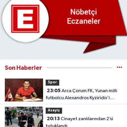
Son Haberler
Spor
23:05
Arca Çorum FK, Yunan milli
futbolcu Alexandros Kyziridis’i
kadrosuna kattı
Asayiş
20:13
Cinayet zanlılarından 2’si
tutuklandı