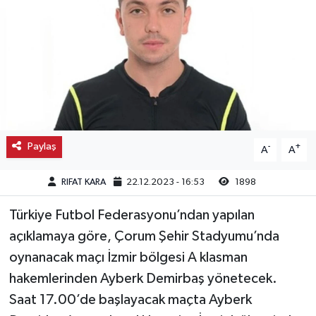
Kargı
Laçin
Mecitözü
Oğuzlar
Paylaş
-
+
A
A
Ortaköy
RIFAT KARA
22.12.2023 - 16:53
1898
Osmancık
Türkiye Futbol Federasyonu’ndan yapılan
açıklamaya göre, Çorum Şehir Stadyumu’nda
Sungurlu
oynanacak maçı İzmir bölgesi A klasman
Uğurludağ
hakemlerinden Ayberk Demirbaş yönetecek.
Saat 17.00’de başlayacak maçta Ayberk
Sağlık