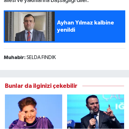
ailesi ve yakınlarına başsağlığı diler.
Ayhan Yılmaz kalbine
yenildi
Muhabir:
SELDA FINDIK
Bunlar da ilginizi çekebilir