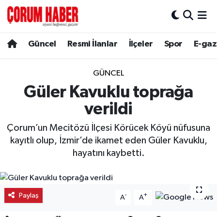
Güncel
Nöbetçi Eczaneler
Güncel
Resmi İlanlar
İlçeler
Spor
E-gaz
Spor
Hava Durumu
GÜNCEL
Resmi İlanlar
Çorum Namaz Vakitleri
Güler Kavuklu toprağa
verildi
Alaca
Trafik Durumu
Çorum’un Mecitözü İlçesi Körücek Köyü nüfusuna
Bayat
Süper Lig Puan Durumu ve Fikstür
kayıtlı olup, İzmir’de ikamet eden Güler Kavuklu,
hayatını kaybetti.
Boğazkale
Tüm Manşetler
Dodurga
Son Dakika Haberleri
Paylaş
-
+
A
A
İskilip
Haber Arşivi