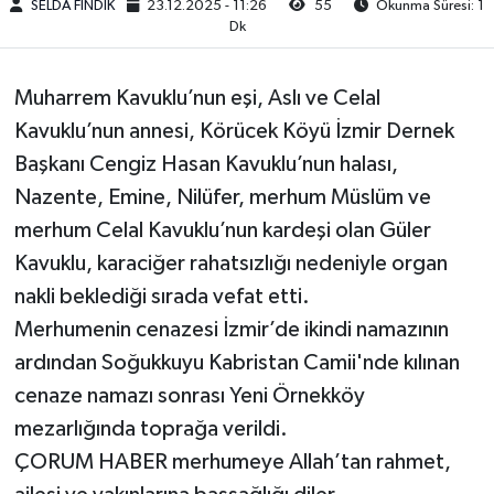
SELDA FINDIK
23.12.2025 - 11:26
55
Okunma Süresi: 1
Dk
Kargı
Laçin
Muharrem Kavuklu’nun eşi, Aslı ve Celal
Kavuklu’nun annesi, Körücek Köyü İzmir Dernek
Mecitözü
Başkanı Cengiz Hasan Kavuklu’nun halası,
Nazente, Emine, Nilüfer, merhum Müslüm ve
Oğuzlar
merhum Celal Kavuklu’nun kardeşi olan Güler
Kavuklu, karaciğer rahatsızlığı nedeniyle organ
Ortaköy
nakli beklediği sırada vefat etti.
Osmancık
Merhumenin cenazesi İzmir’de ikindi namazının
ardından Soğukkuyu Kabristan Camii'nde kılınan
Sungurlu
cenaze namazı sonrası Yeni Örnekköy
mezarlığında toprağa verildi.
Uğurludağ
ÇORUM HABER merhumeye Allah’tan rahmet,
Sağlık