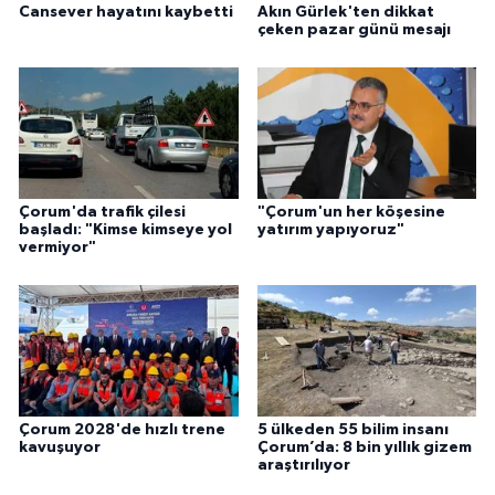
Cansever hayatını kaybetti
Akın Gürlek'ten dikkat
çeken pazar günü mesajı
Çorum'da trafik çilesi
"Çorum'un her köşesine
başladı: "Kimse kimseye yol
yatırım yapıyoruz"
vermiyor"
Çorum 2028'de hızlı trene
5 ülkeden 55 bilim insanı
kavuşuyor
Çorum’da: 8 bin yıllık gizem
araştırılıyor