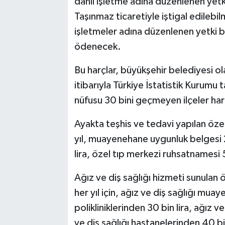
dahil işletme adına düzenlenen yetki 
Taşınmaz ticaretiyle iştigal edilebil
işletmeler adına düzenlenen yetki bel
ödenecek.
Bu harçlar, büyükşehir belediyesi ola
itibarıyla Türkiye İstatistik Kurumu
nüfusu 30 bini geçmeyen ilçeler hari
Ayakta teşhis ve tedavi yapılan özel 
yıl, muayenehane uygunluk belgesi 20
lira, özel tıp merkezi ruhsatnamesi 
Ağız ve diş sağlığı hizmeti sunulan 
her yıl için, ağız ve diş sağlığı mua
polikliniklerinden 30 bin lira, ağız v
ve diş sağlığı hastanelerinden 40 bin