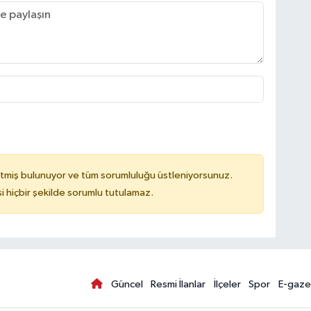
tmiş bulunuyor ve tüm sorumluluğu üstleniyorsunuz.
hiçbir şekilde sorumlu tutulamaz.
Güncel
Resmi İlanlar
İlçeler
Spor
E-gaze