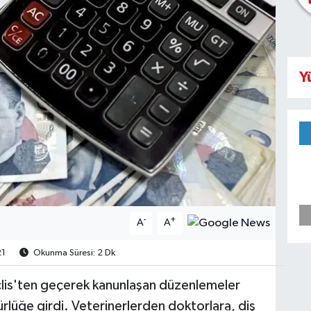
Y
-
+
A
A
1
Okunma Süresi: 2 Dk
eclis'ten geçerek kanunlaşan düzenlemeler
lüğe girdi. Veterinerlerden doktorlara, diş