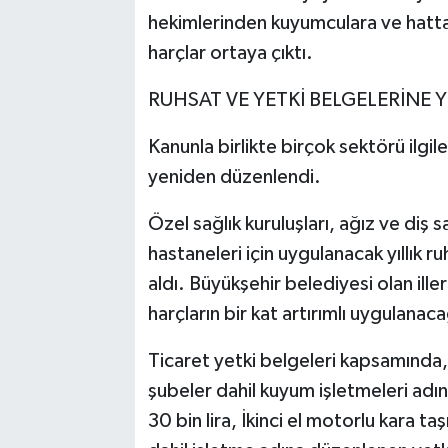
hekimlerinden kuyumculara ve hatta 
harçlar ortaya çıktı.
RUHSAT VE YETKİ BELGELERİNE 
Kanunla birlikte birçok sektörü ilgile
yeniden düzenlendi.
Özel sağlık kuruluşları, ağız ve diş s
hastaneleri için uygulanacak yıllık r
aldı. Büyükşehir belediyesi olan ille
harçların bir kat artırımlı uygulanacağ
Ticaret yetki belgeleri kapsamında, k
şubeler dahil kuyum işletmeleri adın
30 bin lira, İkinci el motorlu kara taş