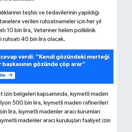
klarının teşhis ve tedavilerinin yapıldığı
tanelere verilen ruhsatnameler için her yıl
10 bin lira, Veteriner hekim poliklinik
 ruhsatı 40 bin lira olacak.
e cevap verdi: "Kendi gözündeki merteği
 başkasının gözünde çöp arar"
üle
et izin belgeleri kapsamında, kıymetli maden
milyon 500 bin lira, kıymetli maden rafinerileri
bin lira, kıymetli madenler aracı kurumları
kıymetli madenler aracı kuruluşları faaliyet izin