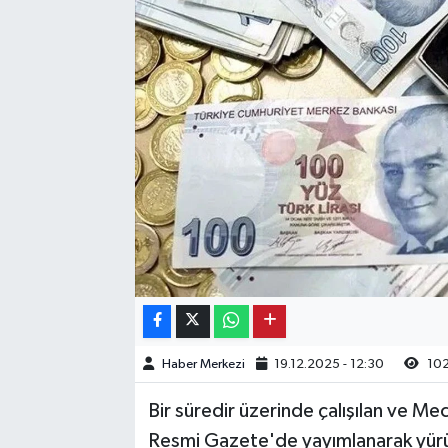
Kargı
Laçin
Mecitözü
Oğuzlar
Ortaköy
Osmancık
Sungurlu
Haber Merkezi
19.12.2025 - 12:30
102
Uğurludağ
Bir süredir üzerinde çalışılan ve M
Resmi Gazete'de yayımlanarak yürür
Sağlık