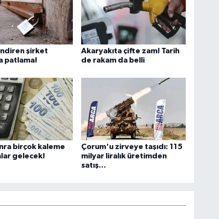
ndiren şirket
Akaryakıta çifte zam! Tarih
a patlama!
de rakam da belli
nra birçok kaleme
Çorum'u zirveye taşıdı: 115
lar gelecek!
milyar liralık üretimden
satış...