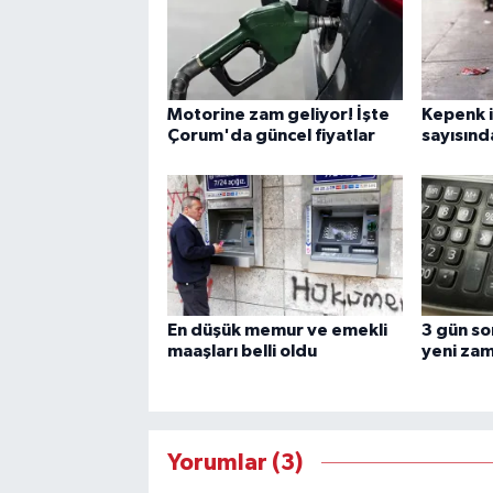
Motorine zam geliyor! İşte
Kepenk i
Çorum'da güncel fiyatlar
sayısınd
En düşük memur ve emekli
3 gün so
maaşları belli oldu
yeni zam
Yorumlar (3)