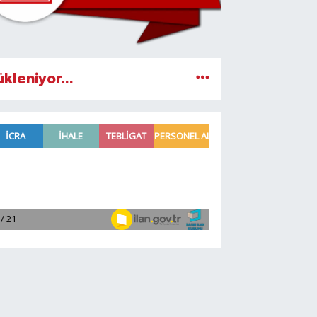
ükleniyor...