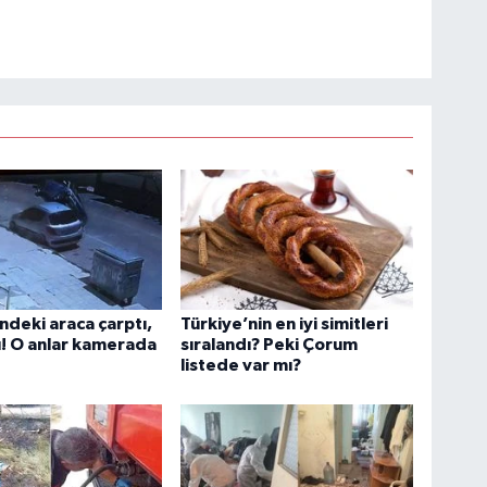
indeki araca çarptı,
Türkiye’nin en iyi simitleri
ı! O anlar kamerada
sıralandı? Peki Çorum
listede var mı?