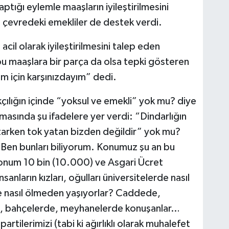
tığı eylemle maaşların iyileştirilmesini
çevredeki emekliler de destek verdi.
cil olarak iyileştirilmesini talep eden
u maaşlara bir parça da olsa tepki gösteren
m için karşınızdayım” dedi.
lkçılığın içinde “yoksul ve emekli” yok mu? diye
asında şu ifadelere yer verdi: “Dindarlığın
tarken tok yatan bizden değildir” yok mu?
. Ben bunları biliyorum. Konumuz şu an bu
 konum 10 bin (10.000) ve Asgari Ücret
sanların kızları, oğulları üniversitelerde nasıl
ve nasıl ölmeden yaşıyorlar? Caddede,
a, bahçelerde, meyhanelerde konuşanlar…
artilerimizi (tabi ki ağırlıklı olarak muhalefet