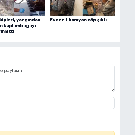
ekipleri, yangından
Evden 1 kamyon çöp çıktı
an kaplumbağayı
inletti