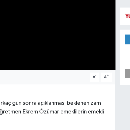
Y
-
+
A
A
birkaç gün sonra açıklanması beklenen zam
ğretmen Ekrem Özümar emeklilerin emekli