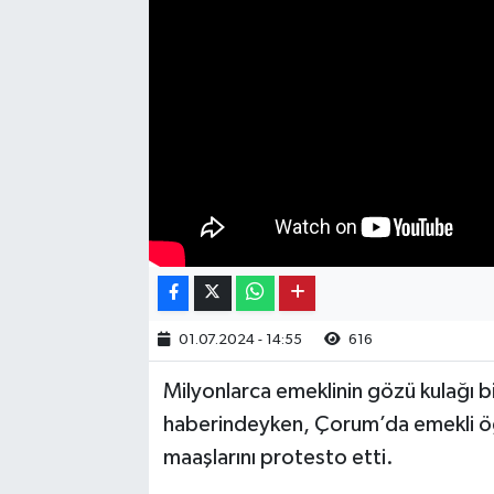
Kargı
Laçin
Mecitözü
Oğuzlar
Ortaköy
Osmancık
01.07.2024 - 14:55
616
Sungurlu
Milyonlarca emeklinin gözü kulağı 
haberindeyken, Çorum’da emekli ö
Uğurludağ
maaşlarını protesto etti.
Sağlık