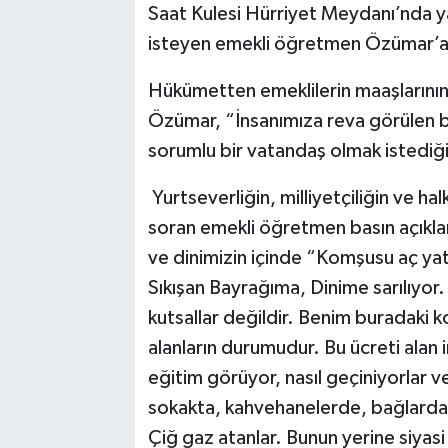
Saat Kulesi Hürriyet Meydanı’nda yap
isteyen emekli öğretmen Özümar’a 
Hükümetten emeklilerin maaşlarının a
Özümar, “İnsanımıza reva görülen b
sorumlu bir vatandaş olmak istediği
Yurtseverliğin, milliyetçiliğin ve ha
soran emekli öğretmen basın açıklam
ve dinimizin içinde “Komşusu aç ya
Sıkışan Bayrağıma, Dinime sarılıyor
kutsallar değildir. Benim buradaki
alanların durumudur. Bu ücreti alan in
eğitim görüyor, nasıl geçiniyorlar 
sokakta, kahvehanelerde, bağlard
Çiğ gaz atanlar. Bunun yerine siyasi p