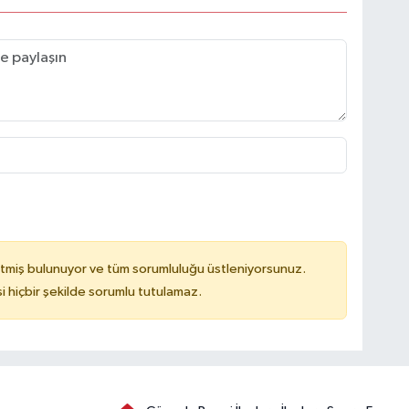
tmiş bulunuyor ve tüm sorumluluğu üstleniyorsunuz.
hiçbir şekilde sorumlu tutulamaz.