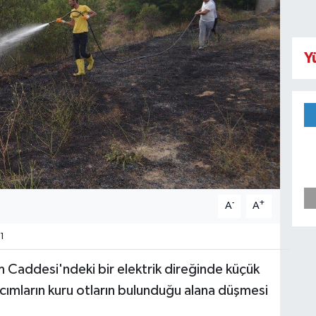
Y
-
+
A
A
1
Caddesi'ndeki bir elektrik direğinde küçük
lcımların kuru otların bulunduğu alana düşmesi