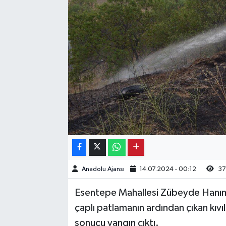
Kargı
Laçin
Mecitözü
Oğuzlar
Ortaköy
Osmancık
Anadolu Ajansı
14.07.2024 - 00:12
37
Sungurlu
Esentepe Mahallesi Zübeyde Hanım 
Uğurludağ
çaplı patlamanın ardından çıkan kıvı
sonucu yangın çıktı.
Sağlık