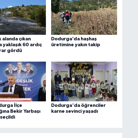
 alanda çıkan
Dodurga’da haşhaş
 yaklaşık 60 ardıç
üretimine yakın takip
rar gördü
urga İlçe
Dodurga'da öğrenciler
ğına Bekir Yarbaşı
karne sevinci yaşadı
seçildi