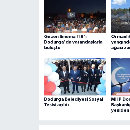
Gezen Sinema TIR’ı
Ormanlık
Dodurga'da vatandaşlarla
yangında
buluştu
ağacı za
Dodurga Belediyesi Sosyal
MHP Dod
Tesisi açıldı
Başkanlı
yeniden 