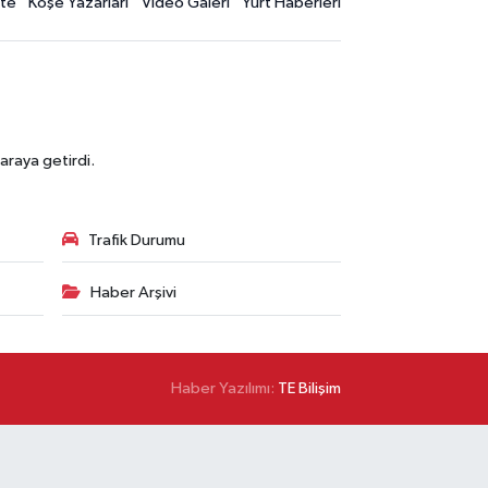
te
Köşe Yazarları
Video Galeri
Yurt Haberleri
araya getirdi.
Trafik Durumu
Haber Arşivi
Haber Yazılımı:
TE Bilişim