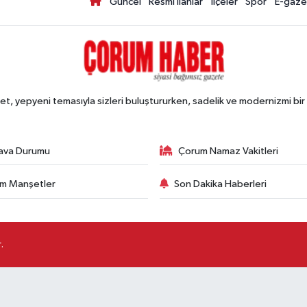
Güncel
Resmi İlanlar
İlçeler
Spor
E-gaze
, yepyeni temasıyla sizleri buluştururken, sadelik ve modernizmi bir 
ava Durumu
Çorum Namaz Vakitleri
m Manşetler
Son Dakika Haberleri
.