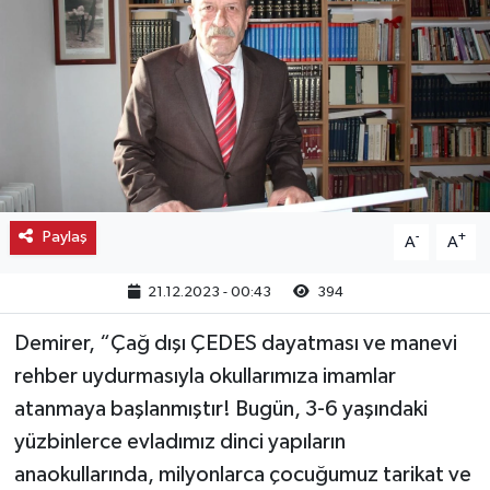
Kargı
Laçin
Mecitözü
Oğuzlar
Paylaş
-
+
A
A
Ortaköy
21.12.2023 - 00:43
394
Osmancık
Demirer, “Çağ dışı ÇEDES dayatması ve manevi
Sungurlu
rehber uydurmasıyla okullarımıza imamlar
atanmaya başlanmıştır! Bugün, 3-6 yaşındaki
Uğurludağ
yüzbinlerce evladımız dinci yapıların
anaokullarında, milyonlarca çocuğumuz tarikat ve
Sağlık