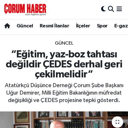
Güncel
Nöbetçi Eczaneler
Güncel
Resmi İlanlar
İlçeler
Spor
E-gaz
Spor
Hava Durumu
GÜNCEL
Resmi İlanlar
Çorum Namaz Vakitleri
“Eğitim, yaz-boz tahtası
değildir ÇEDES derhal geri
Alaca
Trafik Durumu
çekilmelidir”
Bayat
Süper Lig Puan Durumu ve Fikstür
Atatürkçü Düşünce Derneği Çorum Şube Başkanı
Uğur Demirer, Milli Eğitim Bakanlığının müfredat
Boğazkale
Tüm Manşetler
değişikliği ve ÇEDES projesine tepki gösterdi.
Dodurga
Son Dakika Haberleri
İskilip
Haber Arşivi