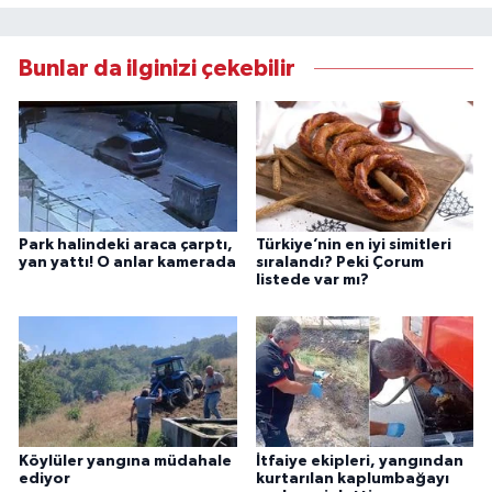
Bunlar da ilginizi çekebilir
Park halindeki araca çarptı,
Türkiye’nin en iyi simitleri
yan yattı! O anlar kamerada
sıralandı? Peki Çorum
listede var mı?
Köylüler yangına müdahale
İtfaiye ekipleri, yangından
ediyor
kurtarılan kaplumbağayı