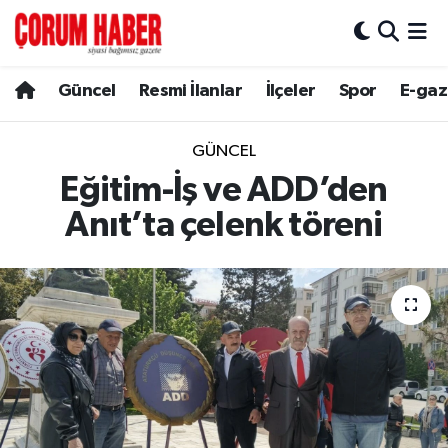
Güncel
Nöbetçi Eczaneler
Güncel
Resmi İlanlar
İlçeler
Spor
E-gaz
Spor
Hava Durumu
GÜNCEL
Resmi İlanlar
Çorum Namaz Vakitleri
Eğitim-İş ve ADD’den
Anıt’ta çelenk töreni
Alaca
Trafik Durumu
Bayat
Süper Lig Puan Durumu ve Fikstür
Boğazkale
Tüm Manşetler
Dodurga
Son Dakika Haberleri
İskilip
Haber Arşivi