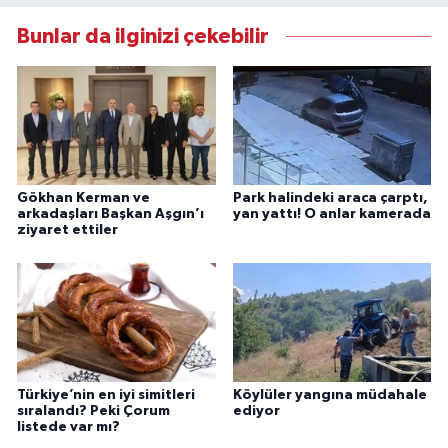
Bunlar da ilginizi çekebilir
Gökhan Kerman ve
Park halindeki araca çarptı,
arkadaşları Başkan Aşgın’ı
yan yattı! O anlar kamerada
ziyaret ettiler
Türkiye’nin en iyi simitleri
Köylüler yangına müdahale
sıralandı? Peki Çorum
ediyor
listede var mı?