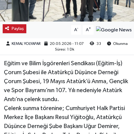
Kargı
Laçin
Paylaş
-
+
A
A
Mecitözü
KEMAL YOLYAPAR
20.05.2026 - 11:07
33
Okunma
Süresi: 1 Dk
Oğuzlar
Eğitim ve Bilim İşgörenleri Sendikası (Eğitim-İş)
Ortaköy
Çorum Şubesi ile Atatürkçü Düşünce Derneği
Çorum Şubesi, 19 Mayıs Atatürk’ü Anma, Gençlik
Osmancık
ve Spor Bayramı’nın 107. Yılı nedeniyle Atatürk
Anıtı’na çelenk sundu.
Sungurlu
Çelenk sunma törenine; Cumhuriyet Halk Partisi
Merkez İlçe Başkanı Resul Yiğitoğlu, Atatürkçü
Uğurludağ
Düşünce Derneği Şube Başkanı Uğur Demirer,
Sağlık