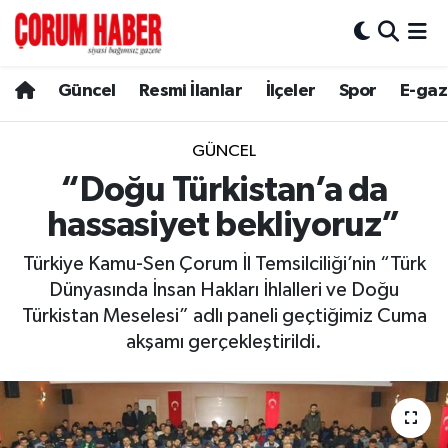
Güncel
Nöbetçi Eczaneler
Güncel
Resmi İlanlar
İlçeler
Spor
E-gaz
Spor
Hava Durumu
GÜNCEL
Resmi İlanlar
Çorum Namaz Vakitleri
“Doğu Türkistan’a da
hassasiyet bekliyoruz”
Alaca
Trafik Durumu
Türkiye Kamu-Sen Çorum İl Temsilciliği’nin “Türk
Bayat
Süper Lig Puan Durumu ve Fikstür
Dünyasında İnsan Hakları İhlalleri ve Doğu
Türkistan Meselesi” adlı paneli geçtiğimiz Cuma
Boğazkale
Tüm Manşetler
akşamı gerçekleştirildi.
Dodurga
Son Dakika Haberleri
İskilip
Haber Arşivi