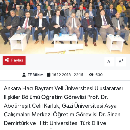
Kargı
Laçin
Mecitözü
Oğuzlar
Paylaş
-
+
A
A
Ortaköy
TE Bilisim
16.12.2018 - 22:15
630
Osmancık
Ankara Hacı Bayram Veli Üniversitesi Uluslararası
İlişkiler Bölümü Öğretim Görevlisi Prof. Dr.
Sungurlu
Abdürreşit Celil Karluk, Gazi Üniversitesi Asya
Uğurludağ
Çalışmaları Merkezi Öğretim Görevlisi Dr. Sinan
Demirtürk ve Hitit Üniversitesi Türk Dili ve
Sağlık