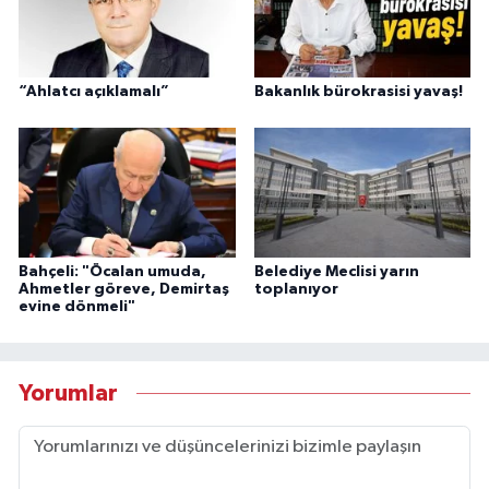
“Ahlatcı açıklamalı”
Bakanlık bürokrasisi yavaş!
Bahçeli: "Öcalan umuda,
Belediye Meclisi yarın
Ahmetler göreve, Demirtaş
toplanıyor
evine dönmeli"
Yorumlar