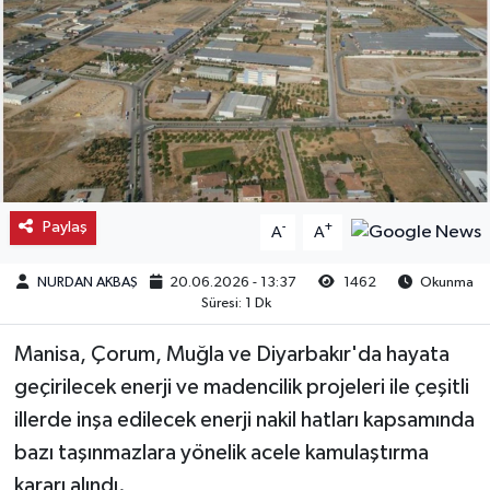
Kargı
Laçin
Mecitözü
Oğuzlar
Paylaş
-
+
A
A
Ortaköy
NURDAN AKBAŞ
20.06.2026 - 13:37
1462
Okunma
Süresi: 1 Dk
Osmancık
Manisa, Çorum, Muğla ve Diyarbakır'da hayata
Sungurlu
geçirilecek enerji ve madencilik projeleri ile çeşitli
illerde inşa edilecek enerji nakil hatları kapsamında
Uğurludağ
bazı taşınmazlara yönelik acele kamulaştırma
kararı alındı.
Sağlık