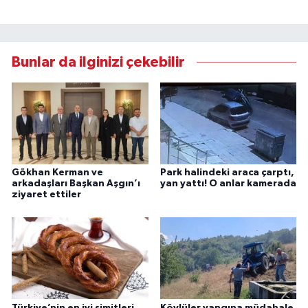
Bunlar da ilginizi çekebilir
Gökhan Kerman ve
Park halindeki araca çarptı,
arkadaşları Başkan Aşgın’ı
yan yattı! O anlar kamerada
ziyaret ettiler
Türkiye’nin en iyi simitleri
Köylüler yangına müdahale