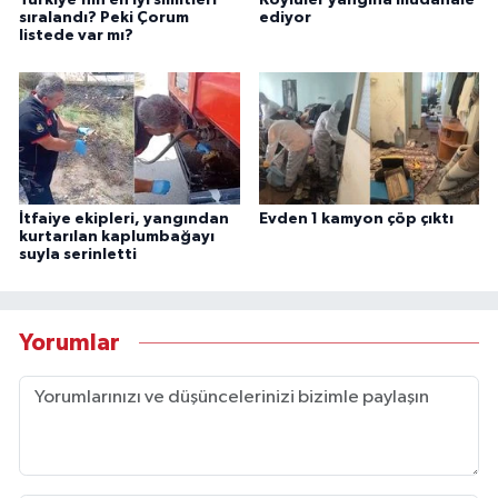
sıralandı? Peki Çorum
ediyor
listede var mı?
İtfaiye ekipleri, yangından
Evden 1 kamyon çöp çıktı
kurtarılan kaplumbağayı
suyla serinletti
Yorumlar