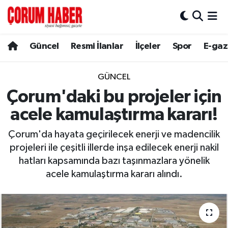
Güncel
Nöbetçi Eczaneler
Güncel
Resmi İlanlar
İlçeler
Spor
E-gaz
Spor
Hava Durumu
GÜNCEL
Resmi İlanlar
Çorum Namaz Vakitleri
Çorum'daki bu projeler için
acele kamulaştırma kararı!
Alaca
Trafik Durumu
Çorum'da hayata geçirilecek enerji ve madencilik
Bayat
Süper Lig Puan Durumu ve Fikstür
projeleri ile çeşitli illerde inşa edilecek enerji nakil
hatları kapsamında bazı taşınmazlara yönelik
Boğazkale
Tüm Manşetler
acele kamulaştırma kararı alındı.
Dodurga
Son Dakika Haberleri
İskilip
Haber Arşivi