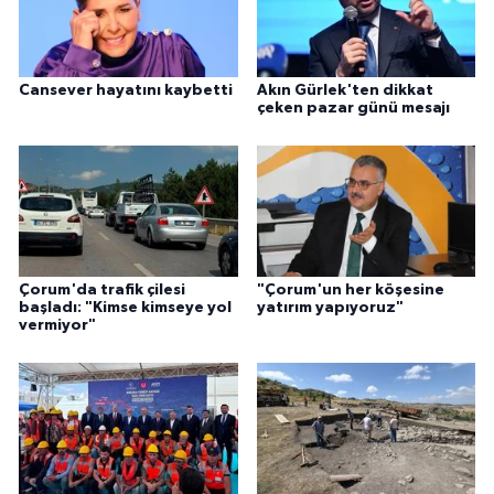
Cansever hayatını kaybetti
Akın Gürlek'ten dikkat
çeken pazar günü mesajı
Çorum'da trafik çilesi
"Çorum'un her köşesine
başladı: "Kimse kimseye yol
yatırım yapıyoruz"
vermiyor"