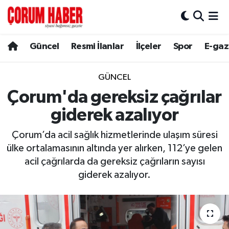
Güncel
Nöbetçi Eczaneler
Güncel
Resmi İlanlar
İlçeler
Spor
E-gaz
Spor
Hava Durumu
GÜNCEL
Resmi İlanlar
Çorum Namaz Vakitleri
Çorum'da gereksiz çağrılar
giderek azalıyor
Alaca
Trafik Durumu
Çorum’da acil sağlık hizmetlerinde ulaşım süresi
Bayat
Süper Lig Puan Durumu ve Fikstür
ülke ortalamasının altında yer alırken, 112’ye gelen
acil çağrılarda da gereksiz çağrıların sayısı
Boğazkale
Tüm Manşetler
giderek azalıyor.
Dodurga
Son Dakika Haberleri
İskilip
Haber Arşivi