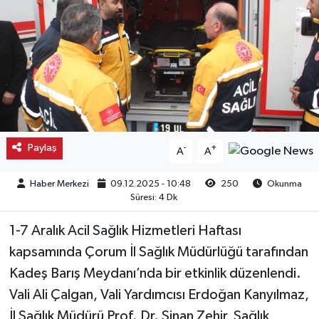
Kargı
Laçin
Mecitözü
Oğuzlar
Paylaş
-
+
A
A
Ortaköy
Haber Merkezi
09.12.2025 - 10:48
250
Okunma
Süresi: 4 Dk
Osmancık
1-7 Aralık Acil Sağlık Hizmetleri Haftası
Sungurlu
kapsamında Çorum İl Sağlık Müdürlüğü tarafından
Kadeş Barış Meydanı’nda bir etkinlik düzenlendi.
Uğurludağ
Vali Ali Çalgan, Vali Yardımcısı Erdoğan Kanyılmaz,
İl Sağlık Müdürü Prof. Dr. Sinan Zehir, Sağlık
Sağlık