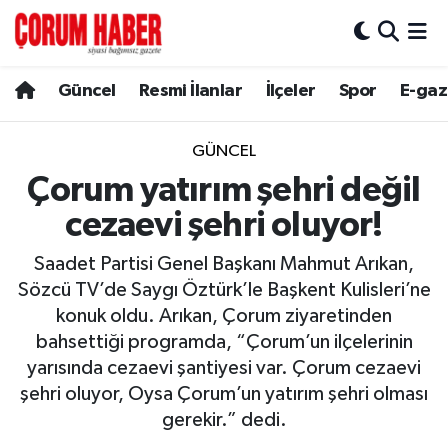
Güncel
Nöbetçi Eczaneler
Güncel
Resmi İlanlar
İlçeler
Spor
E-gaz
Spor
Hava Durumu
GÜNCEL
Resmi İlanlar
Çorum Namaz Vakitleri
Çorum yatırım şehri değil
cezaevi şehri oluyor!
Alaca
Trafik Durumu
Saadet Partisi Genel Başkanı Mahmut Arıkan,
Bayat
Süper Lig Puan Durumu ve Fikstür
Sözcü TV’de Saygı Öztürk’le Başkent Kulisleri’ne
konuk oldu. Arıkan, Çorum ziyaretinden
Boğazkale
Tüm Manşetler
bahsettiği programda, “Çorum’un ilçelerinin
yarısında cezaevi şantiyesi var. Çorum cezaevi
Dodurga
Son Dakika Haberleri
şehri oluyor, Oysa Çorum’un yatırım şehri olması
gerekir.” dedi.
İskilip
Haber Arşivi