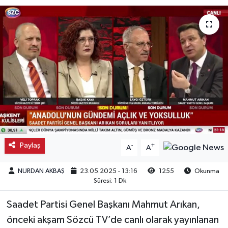
Kargı
Laçin
Mecitözü
Oğuzlar
Ortaköy
Paylaş
-
+
Osmancık
A
A
NURDAN AKBAŞ
23.05.2025 - 13:16
1255
Okunma
Sungurlu
Süresi: 1 Dk
Uğurludağ
Saadet Partisi Genel Başkanı Mahmut Arıkan,
önceki akşam Sözcü TV’de canlı olarak yayınlanan
Sağlık