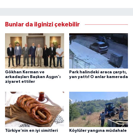
Bunlar da ilginizi çekebilir
Gökhan Kerman ve
Park halindeki araca çarptı,
arkadaşları Başkan Aşgın’ı
yan yattı! O anlar kamerada
ziyaret ettiler
Türkiye’nin en iyi simitleri
Köylüler yangına müdahale