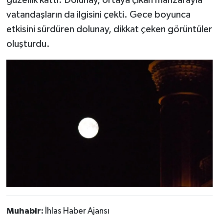
güzellik kattı. Dolunay, ortaya çıkan manzarayla
vatandaşların da ilgisini çekti. Gece boyunca
etkisini sürdüren dolunay, dikkat çeken görüntüler
oluşturdu.
Muhabir:
İhlas Haber Ajansı