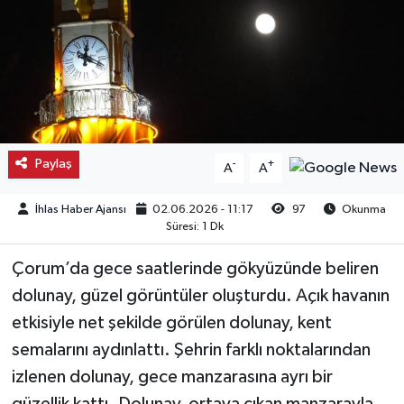
Kargı
Laçin
Mecitözü
Paylaş
-
+
A
A
Oğuzlar
İhlas Haber Ajansı
02.06.2026 - 11:17
97
Okunma
Ortaköy
Süresi: 1 Dk
Osmancık
Çorum’da gece saatlerinde gökyüzünde beliren
dolunay, güzel görüntüler oluşturdu. Açık havanın
Sungurlu
etkisiyle net şekilde görülen dolunay, kent
semalarını aydınlattı. Şehrin farklı noktalarından
Uğurludağ
izlenen dolunay, gece manzarasına ayrı bir
Sağlık