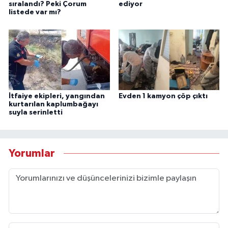
sıralandı? Peki Çorum
ediyor
listede var mı?
İtfaiye ekipleri, yangından
Evden 1 kamyon çöp çıktı
kurtarılan kaplumbağayı
suyla serinletti
Yorumlar