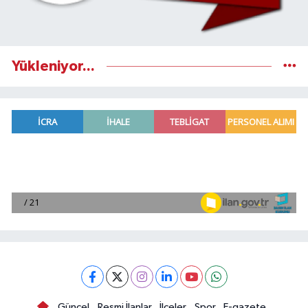
Yükleniyor...
Güncel
Resmi İlanlar
İlçeler
Spor
E-gazete