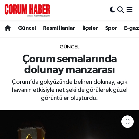
Güncel
Nöbetçi Eczaneler
Güncel
Resmi İlanlar
İlçeler
Spor
E-gaz
Spor
Hava Durumu
GÜNCEL
Resmi İlanlar
Çorum Namaz Vakitleri
Çorum semalarında
dolunay manzarası
Alaca
Trafik Durumu
Çorum’da gökyüzünde beliren dolunay, açık
Bayat
Süper Lig Puan Durumu ve Fikstür
havanın etkisiyle net şekilde görülerek güzel
görüntüler oluşturdu.
Boğazkale
Tüm Manşetler
Dodurga
Son Dakika Haberleri
İskilip
Haber Arşivi