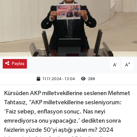
Kargı
Laçin
Mecitözü
Oğuzlar
Paylaş
-
+
A
A
Ortaköy
11.11.2024 - 13:04
288
Osmancık
Kürsüden AKP milletvekillerine seslenen Mehmet
Tahtasız, “AKP milletvekillerine sesleniyorum:
Sungurlu
‘Faiz sebep, enflasyon sonuç. Nas neyi
Uğurludağ
emrediyorsa onu yapacağız.’ dedikten sonra
faizlerin yüzde 50'yi aştığı yalan mı? 2024
Sağlık