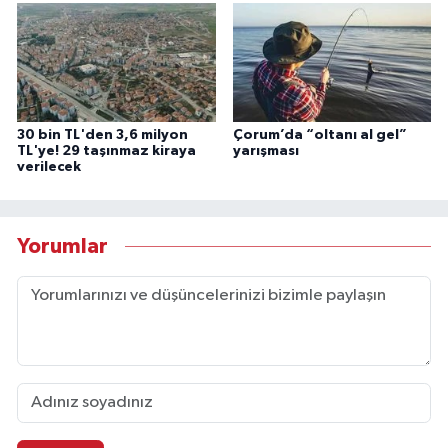
30 bin TL'den 3,6 milyon
Çorum’da “oltanı al gel”
TL'ye! 29 taşınmaz kiraya
yarışması
verilecek
Yorumlar