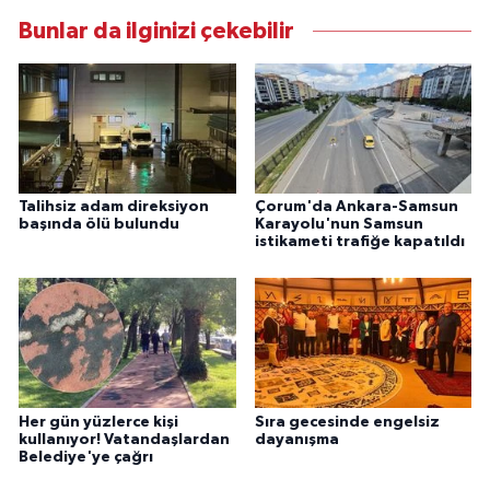
Bunlar da ilginizi çekebilir
Talihsiz adam direksiyon
Çorum'da Ankara-Samsun
başında ölü bulundu
Karayolu'nun Samsun
istikameti trafiğe kapatıldı
Her gün yüzlerce kişi
Sıra gecesinde engelsiz
kullanıyor! Vatandaşlardan
dayanışma
Belediye'ye çağrı