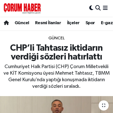
Güncel
Nöbetçi Eczaneler
Güncel
Resmi İlanlar
İlçeler
Spor
E-gaz
Spor
Hava Durumu
GÜNCEL
Resmi İlanlar
Çorum Namaz Vakitleri
CHP’li Tahtasız iktidarın
verdiği sözleri hatırlattı
Alaca
Trafik Durumu
Cumhuriyet Halk Partisi (CHP) Çorum Milletvekili
Bayat
Süper Lig Puan Durumu ve Fikstür
ve KİT Komisyonu üyesi Mehmet Tahtasız, TBMM
Genel Kurulu’nda yaptığı konuşmada iktidarın
Boğazkale
Tüm Manşetler
verdiği sözleri sıraladı.
Dodurga
Son Dakika Haberleri
İskilip
Haber Arşivi