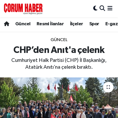
Güncel
Nöbetçi Eczaneler
Güncel
Resmi İlanlar
İlçeler
Spor
E-gaz
Spor
Hava Durumu
GÜNCEL
Resmi İlanlar
Çorum Namaz Vakitleri
CHP’den Anıt'a çelenk
Cumhuriyet Halk Partisi (CHP) İl Başkanlığı,
Alaca
Trafik Durumu
Atatürk Anıtı’na çelenk bıraktı.
Bayat
Süper Lig Puan Durumu ve Fikstür
Boğazkale
Tüm Manşetler
Dodurga
Son Dakika Haberleri
İskilip
Haber Arşivi