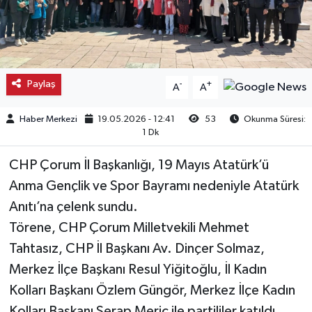
Kargı
Laçin
Paylaş
-
+
A
A
Mecitözü
Haber Merkezi
19.05.2026 - 12:41
53
Okunma Süresi:
Oğuzlar
1 Dk
CHP Çorum İl Başkanlığı, 19 Mayıs Atatürk’ü
Ortaköy
Anma Gençlik ve Spor Bayramı nedeniyle Atatürk
Osmancık
Anıtı’na çelenk sundu.
Törene, CHP Çorum Milletvekili Mehmet
Sungurlu
Tahtasız, CHP İl Başkanı Av. Dinçer Solmaz,
Merkez İlçe Başkanı Resul Yiğitoğlu, İl Kadın
Uğurludağ
Kolları Başkanı Özlem Güngör, Merkez İlçe Kadın
Sağlık
Kolları Başkanı Serap Meriç ile partililer katıldı.