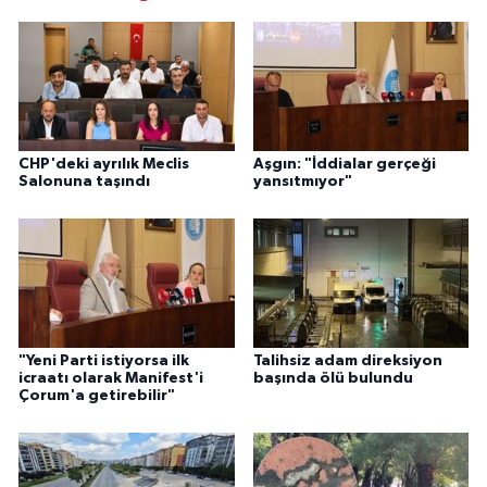
CHP'deki ayrılık Meclis
Aşgın: "İddialar gerçeği
Salonuna taşındı
yansıtmıyor"
"Yeni Parti istiyorsa ilk
Talihsiz adam direksiyon
icraatı olarak Manifest'i
başında ölü bulundu
Çorum'a getirebilir"