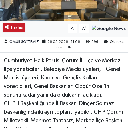
Kargı
Laçin
Paylaş
-
+
A
A
Mecitözü
ÖMÜR SOYTEMİZ
26.05.2026 - 11:06
196
Okunma
Süresi: 1 Dk
Oğuzlar
Cumhuriyet Halk Partisi Çorum İl, İlçe ve Merkez
Ortaköy
İlçe yöneticileri, Belediye Meclis üyeleri, İl Genel
Meclisi üyeleri, Kadın ve Gençlik Kolları
Osmancık
yöneticileri, Genel Başkanları Özgür Özel’in
sonuna kadar yanında olduklarını açıkladı.
Sungurlu
CHP İl Başkanlığı’nda İl Başkanı Dinçer Solmaz
başkanlığında iki ayrı toplantı yapıldı. CHP Çorum
Uğurludağ
Milletvekili Mehmet Tahtasız, Merkez İlçe Başkanı
Sağlık