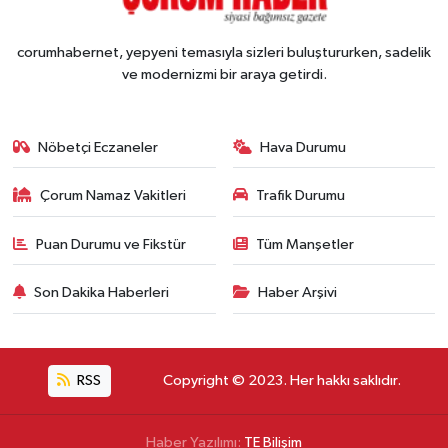
corumhabernet, yepyeni temasıyla sizleri buluştururken, sadelik
ve modernizmi bir araya getirdi.
Nöbetçi Eczaneler
Hava Durumu
Çorum Namaz Vakitleri
Trafik Durumu
Puan Durumu ve Fikstür
Tüm Manşetler
Son Dakika Haberleri
Haber Arşivi
RSS
Copyright © 2023. Her hakkı saklıdır.
Haber Yazılımı:
TE Bilişim