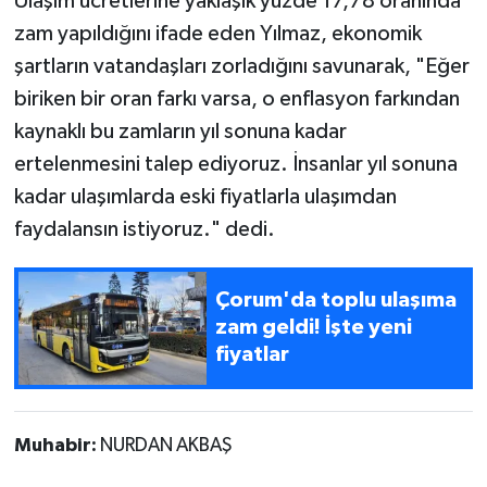
Ulaşım ücretlerine yaklaşık yüzde 17,78 oranında
zam yapıldığını ifade eden Yılmaz, ekonomik
şartların vatandaşları zorladığını savunarak, "Eğer
biriken bir oran farkı varsa, o enflasyon farkından
kaynaklı bu zamların yıl sonuna kadar
ertelenmesini talep ediyoruz. İnsanlar yıl sonuna
kadar ulaşımlarda eski fiyatlarla ulaşımdan
faydalansın istiyoruz." dedi.
Çorum'da toplu ulaşıma
zam geldi! İşte yeni
fiyatlar
Muhabir:
NURDAN AKBAŞ