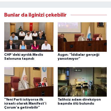
Bunlar da ilginizi çekebilir
CHP'deki ayrılık Meclis
Aşgın: "İddialar gerçeği
Salonuna taşındı
yansıtmıyor"
"Yeni Parti istiyorsa ilk
Talihsiz adam direksiyon
icraatı olarak Manifest'i
başında ölü bulundu
Çorum'a getirebilir"