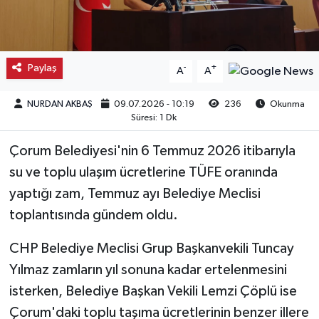
Kargı
Laçin
Paylaş
-
+
A
A
Mecitözü
NURDAN AKBAŞ
09.07.2026 - 10:19
236
Okunma
Süresi: 1 Dk
Oğuzlar
Çorum Belediyesi'nin 6 Temmuz 2026 itibarıyla
Ortaköy
su ve toplu ulaşım ücretlerine TÜFE oranında
yaptığı zam, Temmuz ayı Belediye Meclisi
Osmancık
toplantısında gündem oldu.
Sungurlu
CHP Belediye Meclisi Grup Başkanvekili Tuncay
Yılmaz zamların yıl sonuna kadar ertelenmesini
Uğurludağ
isterken, Belediye Başkan Vekili Lemzi Çöplü ise
Çorum'daki toplu taşıma ücretlerinin benzer illere
Sağlık