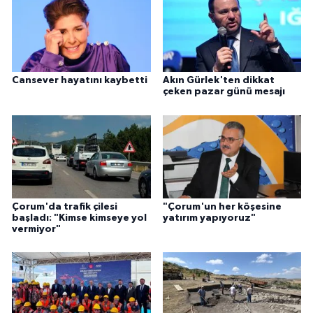
Cansever hayatını kaybetti
Akın Gürlek'ten dikkat
çeken pazar günü mesajı
Çorum'da trafik çilesi
"Çorum'un her köşesine
başladı: "Kimse kimseye yol
yatırım yapıyoruz"
vermiyor"