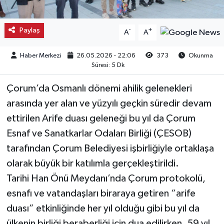
Kargı
Paylaş
-
+
A
A
Laçin
Haber Merkezi
26.05.2026 - 22:06
373
Okunma
Süresi: 5 Dk
Mecitözü
Çorum’da Osmanlı dönemi ahilik gelenekleri
Oğuzlar
arasında yer alan ve yüzyılı geçkin süredir devam
ettirilen Arife duası geleneği bu yıl da Çorum
Ortaköy
Esnaf ve Sanatkarlar Odaları Birliği (ÇESOB)
Osmancık
tarafından Çorum Belediyesi işbirliğiyle ortaklaşa
olarak büyük bir katılımla gerçekleştirildi.
Sungurlu
Tarihi Han Önü Meydanı’nda Çorum protokolü,
esnafı ve vatandaşları biraraya getiren “arife
Uğurludağ
duası” etkinliğinde her yıl olduğu gibi bu yıl da
Sağlık
ülkenin birliği beraberliği için dua edilirken, 59 yıl