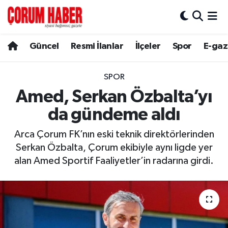
Güncel
Nöbetçi Eczaneler
Güncel
Resmi İlanlar
İlçeler
Spor
E-gaz
Spor
Hava Durumu
SPOR
Resmi İlanlar
Çorum Namaz Vakitleri
Amed, Serkan Özbalta’yı
da gündeme aldı
Alaca
Trafik Durumu
Arca Çorum FK’nın eski teknik direktörlerinden
Bayat
Süper Lig Puan Durumu ve Fikstür
Serkan Özbalta, Çorum ekibiyle aynı ligde yer
alan Amed Sportif Faaliyetler’in radarına girdi.
Boğazkale
Tüm Manşetler
Dodurga
Son Dakika Haberleri
İskilip
Haber Arşivi