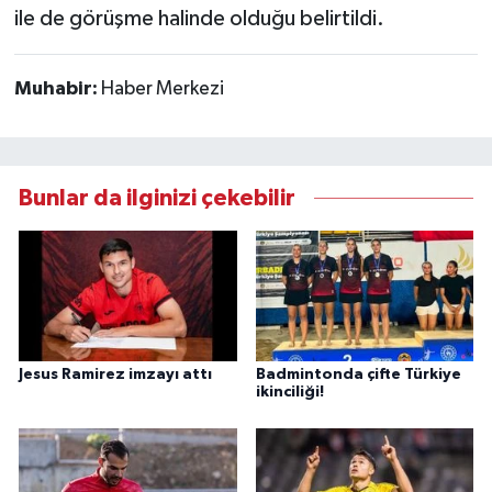
ile de görüşme halinde olduğu belirtildi.
Muhabir:
Haber Merkezi
Bunlar da ilginizi çekebilir
Jesus Ramirez imzayı attı
Badmintonda çifte Türkiye
ikinciliği!