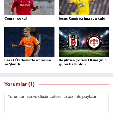
Cemali şoku!
Jesus Ramirez imzaya kaldı!
Berat Özdemir’le anlaşma
Beşiktaş-Çorum FK maçının
sağlandı
günü belli oldu
Yorumlar (1)