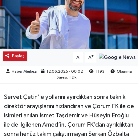
Kargı
Laçin
Mecitözü
Paylaş
-
+
A
A
Oğuzlar
Haber Merkezi
12.06.2025 - 00:02
1193
Okunma
Ortaköy
Süresi: 1 Dk
Osmancık
Servet Çetin’le yollarını ayırdıktan sonra teknik
Sungurlu
direktör arayışlarını hızlandıran ve Çorum FK ile de
isimleri anılan İsmet Taşdemir ve Hüseyin Eroğlu
Uğurludağ
ile de ilgilenen Amed’in, Çorum FK’dan ayrıldıktan
sonra henüz takım çalıştırmayan Serkan Özbalta
Sağlık