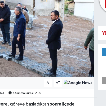
Y
-
+
A
A
63
Okunma Süresi: 2 Dk
ere, göreve başladıktan sonra ilçede