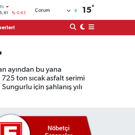
IN
5,61
%-0.63
°
15
Çorum
R
704
%0
erleri
406
%-0.08
İN
43
%0
ALTIN
"
40
%0.45
00
9
%70
san ayından bu yana
725 ton sıcak asfalt serimi
Sungurlu için şahlanış yılı