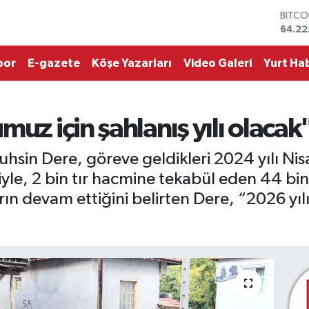
BITCO
64.22
DOLA
47,6
EURO
por
E-gazete
Köşe Yazarları
Video Galeri
Yurt Hab
55,0
STERL
64,21
GRAM 
uz için şahlanış yılı olacak
6510.
BİST1
13.79
hsin Dere, göreve geldikleri 2024 yılı Ni
yle, 2 bin tır hacmine tekabül eden 44 bin 
rın devam ettiğini belirten Dere, “2026 yılı 