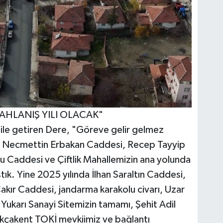
AHLANIŞ YILI OLACAK"
ı dile getiren Dere, "Göreve gelir gelmez
i, Necmettin Erbakan Caddesi, Recep Tayyip
 Caddesi ve Çiftlik Mahallemizin ana yolunda
ık. Yine 2025 yılında İlhan Saraltın Caddesi,
ır Caddesi, jandarma karakolu civarı, Uzar
, Yukarı Sanayi Sitemizin tamamı, Şehit Adil
 Akçakent TOKİ mevkiimiz ve bağlantı