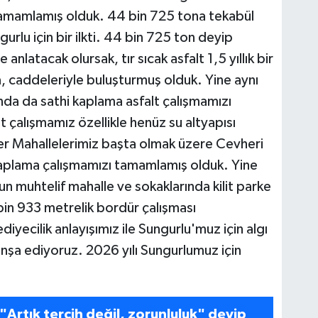
 tamamlamış olduk. 44 bin 725 tona tekabül
urlu için bir ilkti. 44 bin 725 ton deyip
nlatacak olursak, tır sıcak asfalt 1,5 yıllık bir
, caddeleriyle buluşturmuş olduk. Yine aynı
nda da sathi kaplama asfalt çalışmamızı
t çalışmamız özellikle henüz su altyapısı
r Mahallelerimiz başta olmak üzere Cevheri
aplama çalışmamızı tamamlamış olduk. Yine
 muhtelif mahalle ve sokaklarında kilit parke
in 933 metrelik bordür çalışması
iyecilik anlayışımız ile Sungurlu'muz için algı
inşa ediyoruz. 2026 yılı Sungurlumuz için
 "Artık tercih değil, zorunluluk" deyip