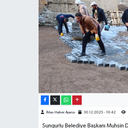
Kargı
Laçin
Mecitözü
Oğuzlar
Ortaköy
Osmancık
Sungurlu
Uğurludağ
İhlas Haber Ajansı
30.12.2025 - 10:42
Sungurlu Belediye Başkanı Muhsin D
Sağlık