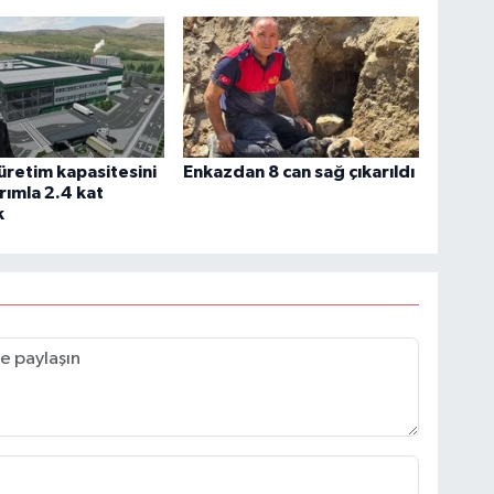
retim kapasitesini
Enkazdan 8 can sağ çıkarıldı
ırımla 2.4 kat
k