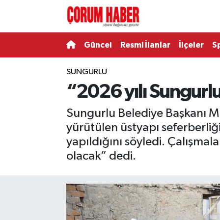
Güncel
Nöbetçi Eczaneler
Güncel
Resmi İlanlar
İlçeler
S
Spor
Hava Durumu
SUNGURLU
“2026 yılı Sungurlum
Resmi İlanlar
Çorum Namaz Vakitleri
Sungurlu Belediye Başkanı Mu
Alaca
Trafik Durumu
yürütülen üstyapı seferberliği
Bayat
Süper Lig Puan Durumu ve Fikstür
yapıldığını söyledi. Çalışmala
olacak” dedi.
Boğazkale
Tüm Manşetler
Dodurga
Son Dakika Haberleri
İskilip
Haber Arşivi