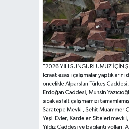
"2026 YILI SUNGURLUMUZ İÇİN Ş
İcraat esaslı çalışmalar yaptıkların
öncelikle Alparslan Türkeş Caddes
Erdoğan Caddesi, Muhsin Yazıcıoğlu
sıcak asfalt çalışmamızı tamamlamışt
Saratepe Mevkii, Şehit Muammer Çak
Yeşil Evler, Kardelen Siteleri mevkii
Yıldız Caddesi ve bağlantı yolları,