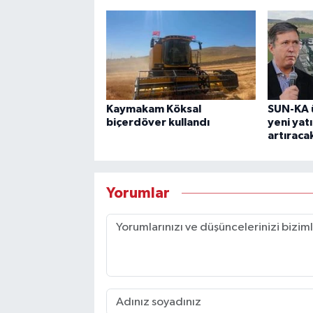
Kaymakam Köksal
SUN-KA ü
biçerdöver kullandı
yeni yat
artıraca
Yorumlar