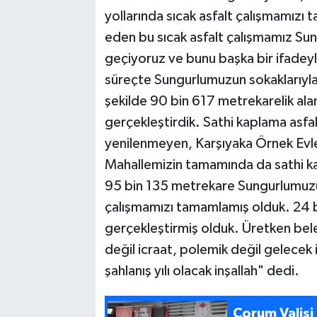
yollarında sıcak asfalt çalışmamızı
eden bu sıcak asfalt çalışmamız Sung
geçiyoruz ve bunu başka bir ifadeyle a
süreçte Sungurlumuzun sokaklarıyla
şekilde 90 bin 617 metrekarelik ala
gerçekleştirdik. Sathi kaplama asfal
yenilenmeyen, Karşıyaka Örnek Evle
Mahallemizin tamamında da sathi k
95 bin 135 metrekare Sungurlumuzun
çalışmamızı tamamlamış olduk. 24 b
gerçekleştirmiş olduk. Üretken beled
değil icraat, polemik değil gelecek 
şahlanış yılı olacak inşallah" dedi.
Çorum Valisi