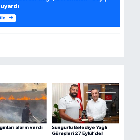
 uyardı
üle
gınları alarm verdi
Sungurlu Belediye Yağlı
Güreşleri 27 Eylül’de!