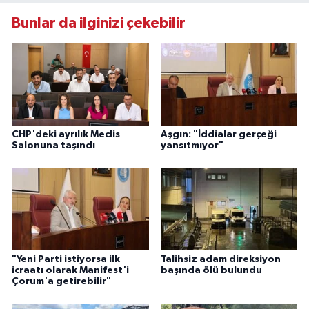
Bunlar da ilginizi çekebilir
CHP'deki ayrılık Meclis
Aşgın: "İddialar gerçeği
Salonuna taşındı
yansıtmıyor"
"Yeni Parti istiyorsa ilk
Talihsiz adam direksiyon
icraatı olarak Manifest'i
başında ölü bulundu
Çorum'a getirebilir"