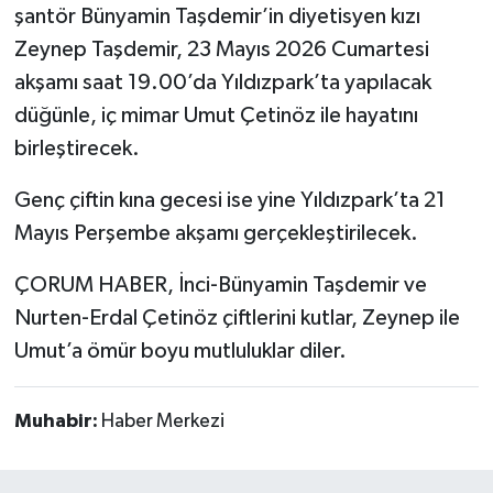
şantör Bünyamin Taşdemir’in diyetisyen kızı
Kargı
Zeynep Taşdemir, 23 Mayıs 2026 Cumartesi
akşamı saat 19.00’da Yıldızpark’ta yapılacak
Laçin
düğünle, iç mimar Umut Çetinöz ile hayatını
birleştirecek.
Mecitözü
Genç çiftin kına gecesi ise yine Yıldızpark’ta 21
Oğuzlar
Mayıs Perşembe akşamı gerçekleştirilecek.
Ortaköy
ÇORUM HABER, İnci-Bünyamin Taşdemir ve
Nurten-Erdal Çetinöz çiftlerini kutlar, Zeynep ile
Osmancık
Umut’a ömür boyu mutluluklar diler.
Sungurlu
Muhabir:
Haber Merkezi
Uğurludağ
Sağlık