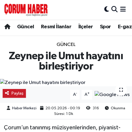
Güncel
Nöbetçi Eczaneler
Güncel
Resmi İlanlar
İlçeler
Spor
E-gaz
Spor
Hava Durumu
GÜNCEL
Resmi İlanlar
Çorum Namaz Vakitleri
Zeynep ile Umut hayatını
birleştiriyor
Alaca
Trafik Durumu
Bayat
Süper Lig Puan Durumu ve Fikstür
Paylaş
-
+
A
A
Boğazkale
Tüm Manşetler
Haber Merkezi
20.05.2026 - 00:19
316
Okunma
Dodurga
Son Dakika Haberleri
Süresi: 1 Dk
Çorum’un tanınmış müzisyenlerinden, piyanist-
İskilip
Haber Arşivi