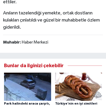
ettiler.
Anıların tazelendiği yemekte, ortak dostların
kulakları çınlatıldı ve güzel bir muhabbetle özlem
giderildi.
Muhabir:
Haber Merkezi
Bunlar da ilginizi çekebilir
Park halindeki araca çarptı,
Türkiye’nin en iyi simitleri