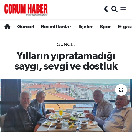
Güncel
Nöbetçi Eczaneler
Güncel
Resmi İlanlar
İlçeler
Spor
E-gaz
Spor
Hava Durumu
GÜNCEL
Resmi İlanlar
Çorum Namaz Vakitleri
Yılların yıpratamadığı
saygı, sevgi ve dostluk
Alaca
Trafik Durumu
Bayat
Süper Lig Puan Durumu ve Fikstür
Boğazkale
Tüm Manşetler
Dodurga
Son Dakika Haberleri
İskilip
Haber Arşivi