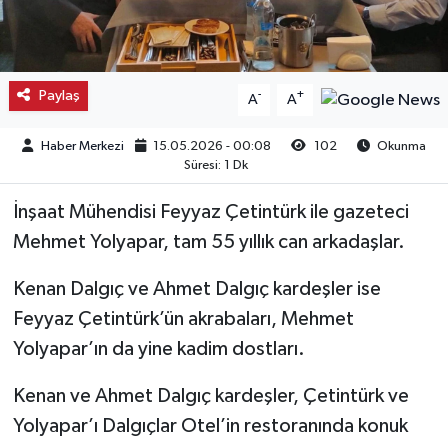
Kargı
Laçin
Paylaş
-
+
A
A
Mecitözü
Haber Merkezi
15.05.2026 - 00:08
102
Okunma
Süresi: 1 Dk
Oğuzlar
İnşaat Mühendisi Feyyaz Çetintürk ile gazeteci
Ortaköy
Mehmet Yolyapar, tam 55 yıllık can arkadaşlar.
Kenan Dalgıç ve Ahmet Dalgıç kardeşler ise
Osmancık
Feyyaz Çetintürk’ün akrabaları, Mehmet
Sungurlu
Yolyapar’ın da yine kadim dostları.
Uğurludağ
Kenan ve Ahmet Dalgıç kardeşler, Çetintürk ve
Yolyapar’ı Dalgıçlar Otel’in restoranında konuk
Sağlık