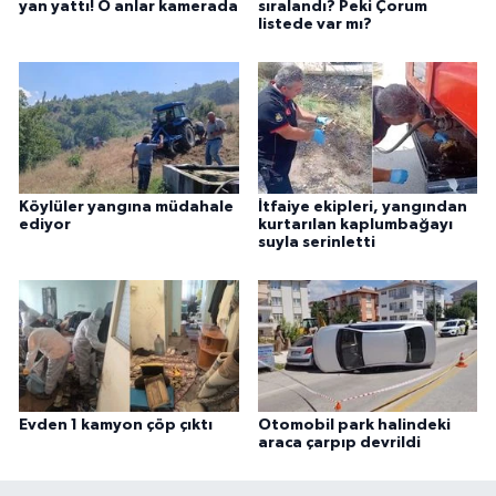
yan yattı! O anlar kamerada
sıralandı? Peki Çorum
listede var mı?
Köylüler yangına müdahale
İtfaiye ekipleri, yangından
ediyor
kurtarılan kaplumbağayı
suyla serinletti
Evden 1 kamyon çöp çıktı
Otomobil park halindeki
araca çarpıp devrildi