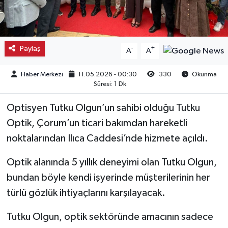
Kargı
Laçin
Paylaş
-
+
A
A
Mecitözü
Haber Merkezi
11.05.2026 - 00:30
330
Okunma
Süresi: 1 Dk
Oğuzlar
Optisyen Tutku Olgun’un sahibi olduğu Tutku
Ortaköy
Optik, Çorum’un ticari bakımdan hareketli
noktalarından Ilıca Caddesi’nde hizmete açıldı.
Osmancık
Optik alanında 5 yıllık deneyimi olan Tutku Olgun,
Sungurlu
bundan böyle kendi işyerinde müşterilerinin her
türlü gözlük ihtiyaçlarını karşılayacak.
Uğurludağ
Tutku Olgun, optik sektöründe amacının sadece
Sağlık