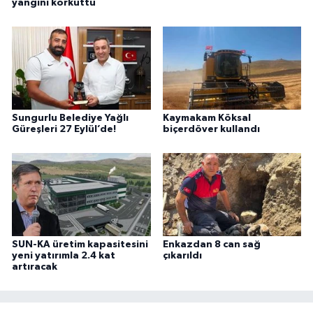
yangını korkuttu
Sungurlu Belediye Yağlı
Kaymakam Köksal
Güreşleri 27 Eylül’de!
biçerdöver kullandı
SUN-KA üretim kapasitesini
Enkazdan 8 can sağ
yeni yatırımla 2.4 kat
çıkarıldı
artıracak