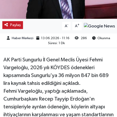
Kargı
Laçin
Paylaş
-
+
A
A
Mecitözü
Haber Merkezi
13.06.2026 - 11:16
286
Okunma
Süresi: 1 Dk
Oğuzlar
AK Parti Sungurlu İl Genel Meclis Üyesi Fehmi
Ortaköy
Vargeloğlu, 2026 yılı KÖYDES ödenekleri
kapsamında Sungurlu'ya 36 milyon 847 bin 689
Osmancık
lira kaynak tahsis edildiğini açıkladı.
Sungurlu
Fehmi Vargeloğlu, yaptığı açıklamada,
Cumhurbaşkanı Recep Tayyip Erdoğan'ın
Uğurludağ
tensipleriyle ayrılan ödeneğin, köylerin altyapı
ihtiyaçlarının karşılanması ve yaşam standartlarının
Sağlık