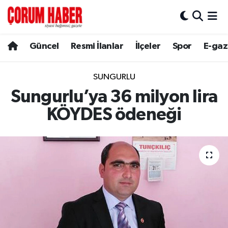
Güncel
Nöbetçi Eczaneler
Güncel
Resmi İlanlar
İlçeler
Spor
E-gaz
Spor
Hava Durumu
SUNGURLU
Resmi İlanlar
Çorum Namaz Vakitleri
Sungurlu’ya 36 milyon lira
KÖYDES ödeneği
Alaca
Trafik Durumu
Bayat
Süper Lig Puan Durumu ve Fikstür
Boğazkale
Tüm Manşetler
Dodurga
Son Dakika Haberleri
İskilip
Haber Arşivi