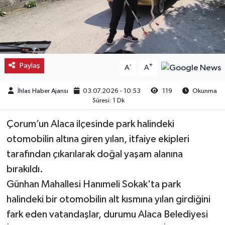
Kargı
Laçin
Paylaş
-
+
A
A
Mecitözü
İhlas Haber Ajansı
03.07.2026 - 10:53
119
Okunma
Oğuzlar
Süresi: 1 Dk
Ortaköy
Çorum’un Alaca ilçesinde park halindeki
otomobilin altına giren yılan, itfaiye ekipleri
Osmancık
tarafından çıkarılarak doğal yaşam alanına
bırakıldı.
Sungurlu
Günhan Mahallesi Hanımeli Sokak'ta park
Uğurludağ
halindeki bir otomobilin alt kısmına yılan girdiğini
fark eden vatandaşlar, durumu Alaca Belediyesi
Sağlık