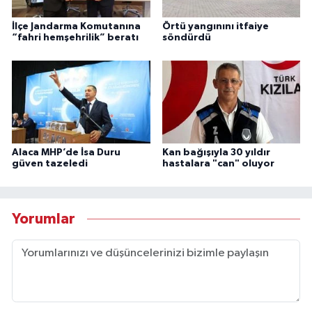
İlçe Jandarma Komutanına
Örtü yangınını itfaiye
“fahri hemşehrilik” beratı
söndürdü
Alaca MHP’de İsa Duru
Kan bağışıyla 30 yıldır
güven tazeledi
hastalara "can" oluyor
Yorumlar