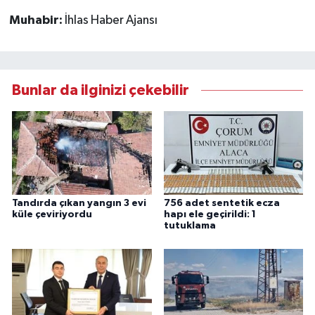
Muhabir:
İhlas Haber Ajansı
Bunlar da ilginizi çekebilir
Tandırda çıkan yangın 3 evi
756 adet sentetik ecza
küle çeviriyordu
hapı ele geçirildi: 1
tutuklama