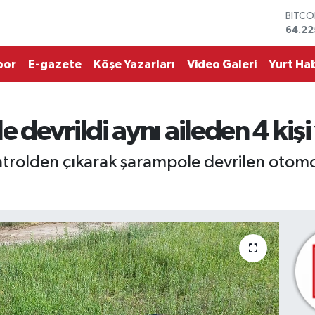
DOLA
47,71
EURO
55,03
por
E-gazete
Köşe Yazarları
Video Galeri
Yurt Hab
STERL
64,24
GRAM 
6510.
devrildi aynı aileden 4 kişi
BİST1
13.79
BITCO
ontrolden çıkarak şarampole devrilen otomo
64.22