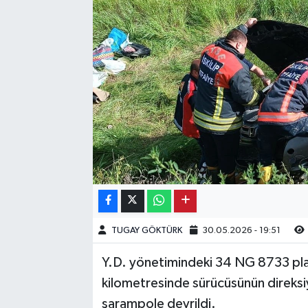
Kargı
Laçin
Mecitözü
Oğuzlar
Ortaköy
Osmancık
TUGAY GÖKTÜRK
30.05.2026 - 19:51
Sungurlu
Y.D. yönetimindeki 34 NG 8733 plaka
Uğurludağ
kilometresinde sürücüsünün direks
şarampole devrildi.
Sağlık