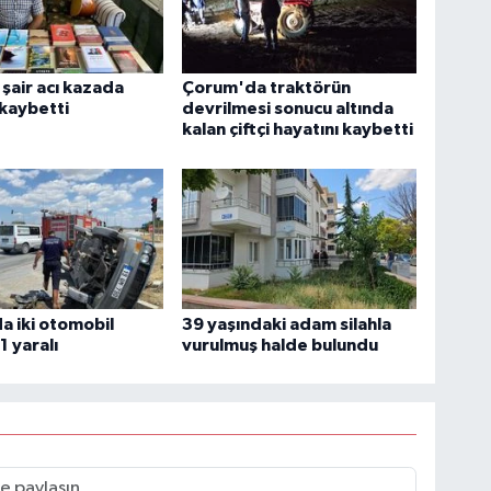
şair acı kazada
Çorum'da traktörün
 kaybetti
devrilmesi sonucu altında
kalan çiftçi hayatını kaybetti
 iki otomobil
39 yaşındaki adam silahla
 1 yaralı
vurulmuş halde bulundu