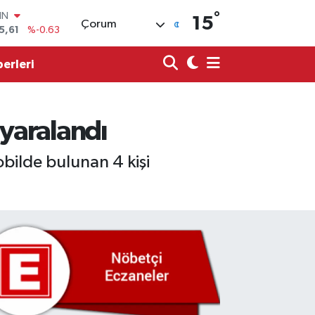
°
R
15
Çorum
43
%0.16
17
%-0.02
erleri
İN
63
%0.07
ALTIN
40
%0.45
 yaralandı
00
9
%70
IN
bilde bulunan 4 kişi
5,61
%-0.63