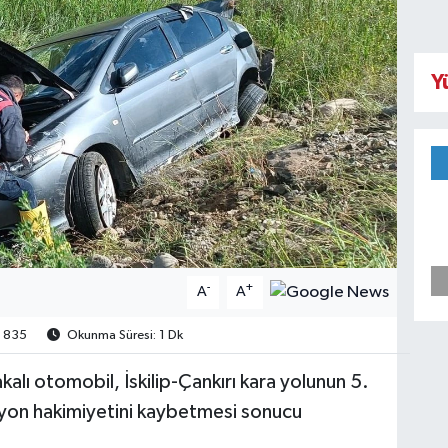
Y
-
+
A
A
835
Okunma Süresi: 1 Dk
lı otomobil, İskilip-Çankırı kara yolunun 5.
iyon hakimiyetini kaybetmesi sonucu