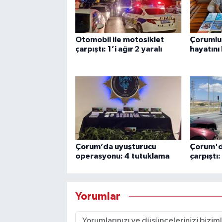
Otomobil ile motosiklet
Çorumlu 
çarpıştı: 1’i ağır 2 yaralı
hayatını
Çorum’da uyuşturucu
Çorum'da
operasyonu: 4 tutuklama
çarpıştı:
Yorumlar