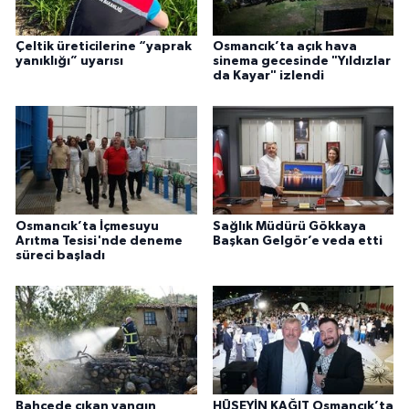
Çeltik üreticilerine “yaprak
Osmancık’ta açık hava
yanıklığı” uyarısı
sinema gecesinde "Yıldızlar
da Kayar" izlendi
Osmancık’ta İçmesuyu
Sağlık Müdürü Gökkaya
Arıtma Tesisi'nde deneme
Başkan Gelgör’e veda etti
süreci başladı
Bahçede çıkan yangın
HÜSEYİN KAĞIT Osmancık’ta