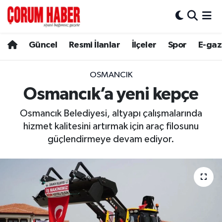
Güncel
Nöbetçi Eczaneler
Güncel
Resmi İlanlar
İlçeler
Spor
E-gaz
Spor
Hava Durumu
OSMANCIK
Resmi İlanlar
Çorum Namaz Vakitleri
Osmancık’a yeni kepçe
Osmancık Belediyesi, altyapı çalışmalarında
Alaca
Trafik Durumu
hizmet kalitesini artırmak için araç filosunu
Bayat
Süper Lig Puan Durumu ve Fikstür
güçlendirmeye devam ediyor.
Boğazkale
Tüm Manşetler
Dodurga
Son Dakika Haberleri
İskilip
Haber Arşivi