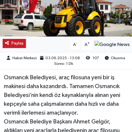
Kargı
Laçin
Mecitözü
Paylaş
-
+
A
A
Oğuzlar
Haber Merkezi
03.06.2025 - 13:08
107
Okunma
Süresi: 1 Dk
Ortaköy
Osmancık Belediyesi, araç filosuna yeni bir iş
Osmancık
makinesi daha kazandırdı. Tamamen Osmancık
Belediyesi’nin kendi öz kaynaklarıyla alınan yeni
Sungurlu
kepçeyle saha çalışmalarının daha hızlı ve daha
verimli ilerlemesi amaçlanıyor.
Uğurludağ
Osmancık Belediye Başkanı Ahmet Gelgör,
aldıkları yeni araçlarla belediyenin araç filosunu
Sağlık