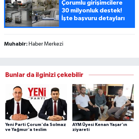
Çorumlu girişimcilere
30 milyonluk destek!
İşte başvuru detayları
Muhabir:
Haber Merkezi
Bunlar da ilginizi çekebilir
Yeni Parti Çorum'da Solmaz
AYM Üyesi Kenan Yaşar’ın
ve Yağmur'a teslim
ziyareti