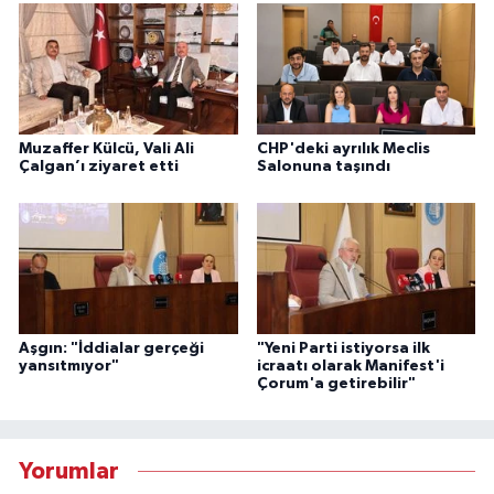
Muzaffer Külcü, Vali Ali
CHP'deki ayrılık Meclis
Çalgan’ı ziyaret etti
Salonuna taşındı
Aşgın: "İddialar gerçeği
"Yeni Parti istiyorsa ilk
yansıtmıyor"
icraatı olarak Manifest'i
Çorum'a getirebilir"
Yorumlar