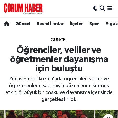
Güncel
Nöbetçi Eczaneler
Güncel
Resmi İlanlar
İlçeler
Spor
E-gaz
Spor
Hava Durumu
GÜNCEL
Resmi İlanlar
Çorum Namaz Vakitleri
Öğrenciler, veliler ve
öğretmenler dayanışma
Alaca
Trafik Durumu
için buluştu
Bayat
Süper Lig Puan Durumu ve Fikstür
Yunus Emre İlkokulu’nda öğrenciler, veliler ve
öğretmenlerin katılımıyla düzenlenen kermes
Boğazkale
Tüm Manşetler
etkinliği büyük bir coşku ve dayanışma içerisinde
gerçekleştirildi.
Dodurga
Son Dakika Haberleri
İskilip
Haber Arşivi