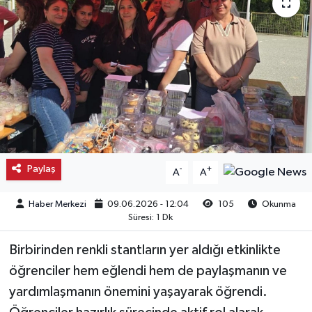
Kargı
Laçin
Mecitözü
Oğuzlar
Ortaköy
Paylaş
-
+
A
A
Osmancık
Haber Merkezi
09.06.2026 - 12:04
105
Okunma
Süresi: 1 Dk
Sungurlu
Birbirinden renkli stantların yer aldığı etkinlikte
öğrenciler hem eğlendi hem de paylaşmanın ve
Uğurludağ
yardımlaşmanın önemini yaşayarak öğrendi.
Sağlık