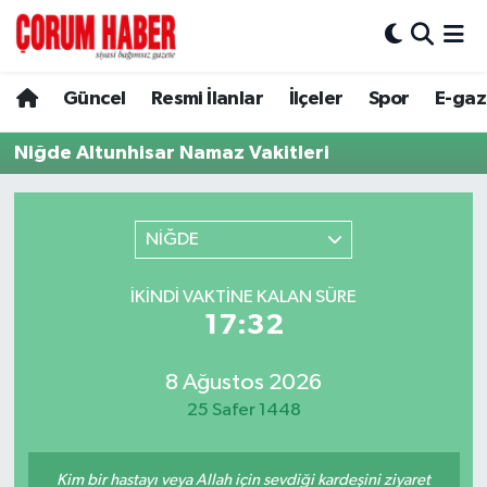
Güncel
Nöbetçi Eczaneler
Güncel
Resmi İlanlar
İlçeler
Spor
E-gaz
Spor
Hava Durumu
Niğde Altunhisar Namaz Vakitleri
Resmi İlanlar
Çorum Namaz Vakitleri
NİĞDE
Alaca
Trafik Durumu
İKINDI VAKTINE KALAN SÜRE
Bayat
Süper Lig Puan Durumu ve Fikstür
17:32
Boğazkale
Tüm Manşetler
8 Ağustos 2026
25 Safer 1448
Dodurga
Son Dakika Haberleri
İskilip
Haber Arşivi
Kim bir hastayı veya Allah için sevdiği kardeşini ziyaret