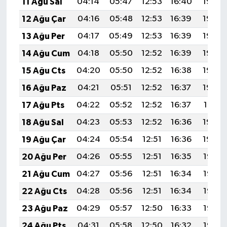
11 Ağu Sal
04:14
05:47
12:53
16:40
19:49
12 Ağu Çar
04:16
05:48
12:53
16:39
19:48
13 Ağu Per
04:17
05:49
12:53
16:39
19:46
14 Ağu Cum
04:18
05:50
12:52
16:39
19:45
15 Ağu Cts
04:20
05:50
12:52
16:38
19:44
16 Ağu Paz
04:21
05:51
12:52
16:37
19:43
17 Ağu Pts
04:22
05:52
12:52
16:37
19:41
18 Ağu Sal
04:23
05:53
12:52
16:36
19:40
19 Ağu Çar
04:24
05:54
12:51
16:36
19:39
20 Ağu Per
04:26
05:55
12:51
16:35
19:37
21 Ağu Cum
04:27
05:56
12:51
16:34
19:36
22 Ağu Cts
04:28
05:56
12:51
16:34
19:35
23 Ağu Paz
04:29
05:57
12:50
16:33
19:33
24 Ağu Pts
04:31
05:58
12:50
16:32
19:32