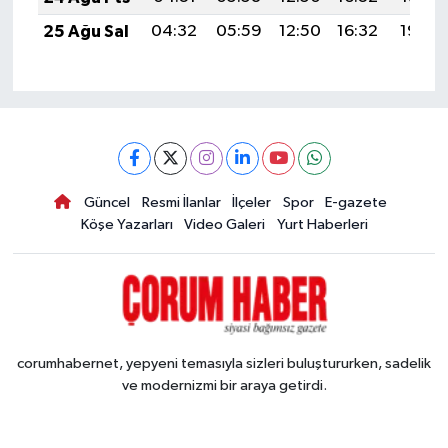
25 Ağu Sal
04:32
05:59
12:50
16:32
19:30
Güncel
Resmi İlanlar
İlçeler
Spor
E-gazete
Köşe Yazarları
Video Galeri
Yurt Haberleri
corumhabernet, yepyeni temasıyla sizleri buluştururken, sadelik
ve modernizmi bir araya getirdi.