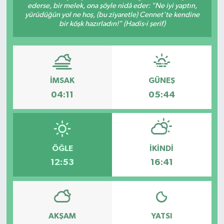
ederse, bir melek, ona şöyle nidâ eder: "Ne iyi yaptın,
yürüdüğün yol ne hoş, (bu ziyaretle) Cennet'te kendine
Kargı
bir köşk hazırladın!" (Hadis-i şerif)
Laçin
Mecitözü
İMSAK
GÜNEŞ
Oğuzlar
04:11
05:44
Ortaköy
Osmancık
ÖĞLE
İKINDI
12:53
16:41
Sungurlu
Uğurludağ
AKŞAM
YATSI
Sağlık