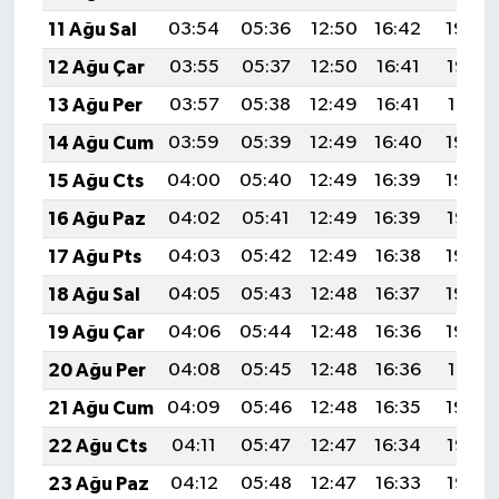
11 Ağu Sal
03:54
05:36
12:50
16:42
19:54
12 Ağu Çar
03:55
05:37
12:50
16:41
19:52
13 Ağu Per
03:57
05:38
12:49
16:41
19:51
14 Ağu Cum
03:59
05:39
12:49
16:40
19:50
15 Ağu Cts
04:00
05:40
12:49
16:39
19:48
16 Ağu Paz
04:02
05:41
12:49
16:39
19:47
17 Ağu Pts
04:03
05:42
12:49
16:38
19:45
18 Ağu Sal
04:05
05:43
12:48
16:37
19:44
19 Ağu Çar
04:06
05:44
12:48
16:36
19:42
20 Ağu Per
04:08
05:45
12:48
16:36
19:41
21 Ağu Cum
04:09
05:46
12:48
16:35
19:39
22 Ağu Cts
04:11
05:47
12:47
16:34
19:38
23 Ağu Paz
04:12
05:48
12:47
16:33
19:36