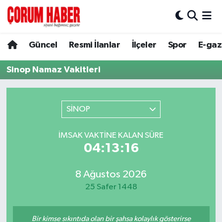
Güncel
Nöbetçi Eczaneler
Güncel
Resmi İlanlar
İlçeler
Spor
E-gaz
Spor
Hava Durumu
Sinop Namaz Vakitleri
Resmi İlanlar
Çorum Namaz Vakitleri
SİNOP
Alaca
Trafik Durumu
İMSAK VAKTINE KALAN SÜRE
Bayat
Süper Lig Puan Durumu ve Fikstür
04:13:16
Boğazkale
Tüm Manşetler
8 Ağustos 2026
25 Safer 1448
Dodurga
Son Dakika Haberleri
İskilip
Haber Arşivi
Bir kimse sıkıntıda olan bir şahsa kolaylık gösterirse