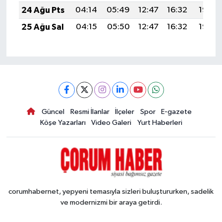
24 Ağu Pts
04:14
05:49
12:47
16:32
19:35
25 Ağu Sal
04:15
05:50
12:47
16:32
19:33
Güncel
Resmi İlanlar
İlçeler
Spor
E-gazete
Köşe Yazarları
Video Galeri
Yurt Haberleri
corumhabernet, yepyeni temasıyla sizleri buluştururken, sadelik
ve modernizmi bir araya getirdi.