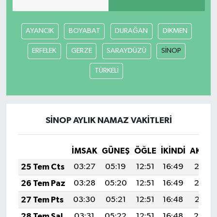
AYANCIK
BOYABAT
DURAĞAN
DİKMEN
ERFELEK
GERZE
SARAYDÜZÜ
SİNOP
TÜRKELİ
SİNOP AYLIK NAMAZ VAKITLERI
İMSAK
GÜNEŞ
ÖĞLE
İKINDI
AKŞA
25 Tem Cts
03:27
05:19
12:51
16:49
20:13
26 Tem Paz
03:28
05:20
12:51
16:49
20:12
27 Tem Pts
03:30
05:21
12:51
16:48
20:11
28 Tem Sal
03:31
05:22
12:51
16:48
20:10