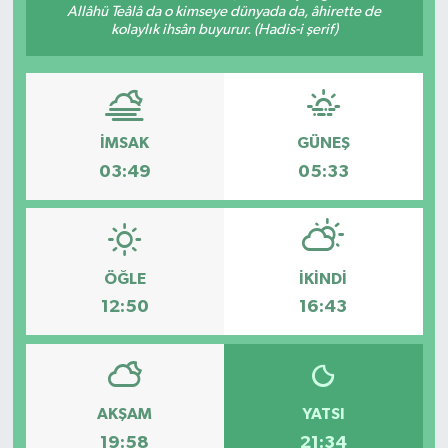
Allâhü Teâlâ da o kimseye dünyada da, âhirette de
kolaylık ihsân buyurur. (Hadis-i şerif)
Kargı
Laçin
Mecitözü
İMSAK
GÜNEŞ
03:49
05:33
Oğuzlar
Ortaköy
ÖĞLE
İKINDI
Osmancık
12:50
16:43
Sungurlu
Uğurludağ
AKŞAM
YATSI
19:58
21:34
Sağlık