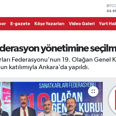
DOL
47,7
EUR
55,2
por
E-gazete
Köşe Yazarları
Video Galeri
Yurt Hab
STER
64,4
GRAM
6648
derasyon yönetimine seçilm
BİST
13.7
BITC
rları Federasyonu'nun 19. Olağan Genel K
64.9
un katılımıyla Ankara’da yapıldı.