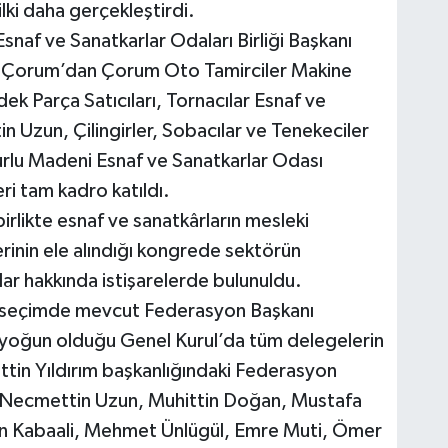
lki daha gerçekleştirdi.
snaf ve Sanatkarlar Odaları Birliği Başkanı
a Çorum’dan Çorum Oto Tamirciler Makine
k Parça Satıcıları, Tornacılar Esnaf ve
 Uzun, Çilingirler, Sobacılar ve Tenekeciler
rlu Madeni Esnaf ve Sanatkarlar Odası
ri tam kadro katıldı.
irlikte esnaf ve sanatkârların mesleki
erinin ele alındığı kongrede sektörün
lar hakkında istişarelerde bulunuldu.
en seçimde mevcut Federasyon Başkanı
a yoğun olduğu Genel Kurul’da tüm delegelerin
ttin Yıldırım başkanlığındaki Federasyon
 ‘’Necmettin Uzun, Muhittin Doğan, Mustafa
han Kabaali, Mehmet Ünlügül, Emre Muti, Ömer