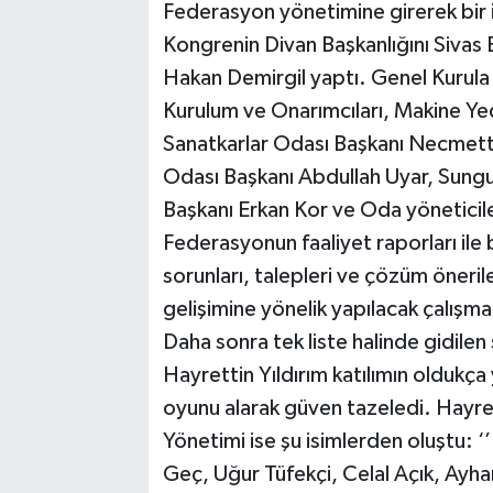
Federasyon yönetimine girerek bir i
Kongrenin Divan Başkanlığını Sivas E
Hakan Demirgil yaptı. Genel Kurul
Kurulum ve Onarımcıları, Makine Yede
Sanatkarlar Odası Başkanı Necmettin
Odası Başkanı Abdullah Uyar, Sungu
Başkanı Erkan Kor ve Oda yöneticile
Federasyonun faaliyet raporları ile b
sorunları, talepleri ve çözüm öneril
gelişimine yönelik yapılacak çalışma
Daha sonra tek liste halinde gidil
Hayrettin Yıldırım katılımın oldukç
oyunu alarak güven tazeledi. Hayre
Yönetimi ise şu isimlerden oluştu:
Geç, Uğur Tüfekçi, Celal Açık, Ay