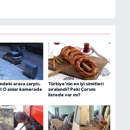
indeki araca çarptı,
Türkiye’nin en iyi simitleri
ı! O anlar kamerada
sıralandı? Peki Çorum
listede var mı?