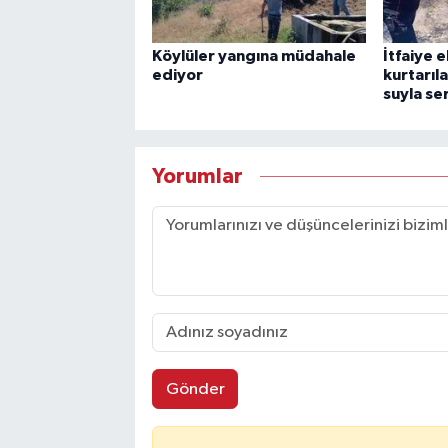
Köylüler yangına müdahale
İtfaiye 
ediyor
kurtarıl
suyla ser
Yorumlar
Gönder