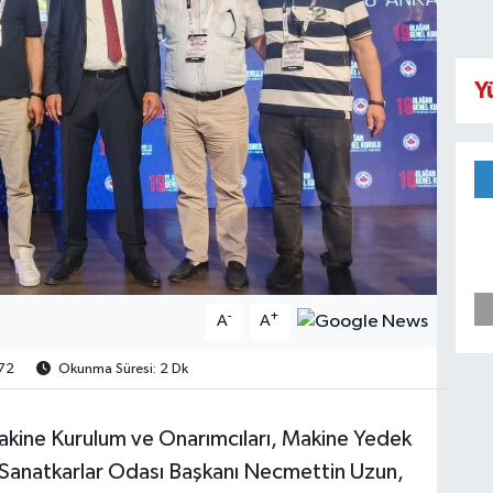
Y
-
+
A
A
72
Okunma Süresi: 2 Dk
kine Kurulum ve Onarımcıları, Makine Yedek
ve Sanatkarlar Odası Başkanı Necmettin Uzun,