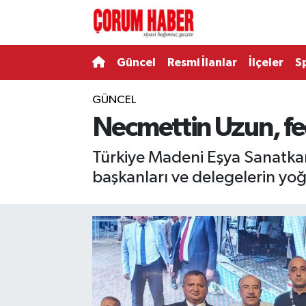
Güncel
Nöbetçi Eczaneler
Güncel
Resmi İlanlar
İlçeler
S
Spor
Hava Durumu
GÜNCEL
Necmettin Uzun, fe
Resmi İlanlar
Çorum Namaz Vakitleri
Türkiye Madeni Eşya Sanatka
Alaca
Trafik Durumu
başkanları ve delegelerin yoğ
Bayat
Süper Lig Puan Durumu ve Fikstür
Boğazkale
Tüm Manşetler
Dodurga
Son Dakika Haberleri
İskilip
Haber Arşivi