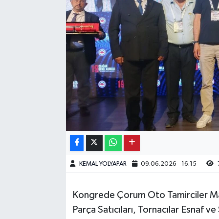
Kargı
Laçin
Mecitözü
Oğuzlar
Ortaköy
Osmancık
KEMAL YOLYAPAR
09.06.2026 - 16:15
Sungurlu
Uğurludağ
Kongrede Çorum Oto Tamirciler Ma
Parça Satıcıları, Tornacılar Esnaf 
Sağlık