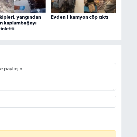
ekipleri, yangından
Evden 1 kamyon çöp çıktı
an kaplumbağayı
inletti